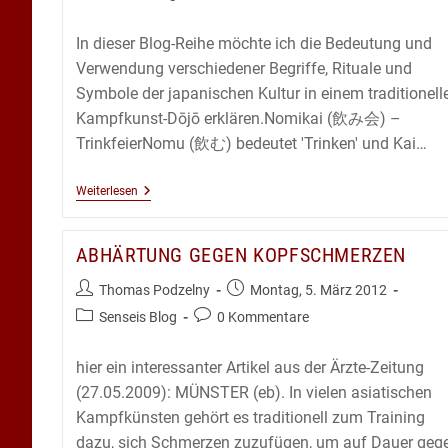
Kategorie:
Kommentare:
In dieser Blog-Reihe möchte ich die Bedeutung und
Verwendung verschiedener Begriffe, Rituale und
Symbole der japanischen Kultur in einem traditionell
Kampfkunst-Dōjō erklären.Nomikai (飲み会) –
TrinkfeierNomu (飲む) bedeutet 'Trinken' und Kai…
Begriffe,
Weiterlesen
Rituale,
Symbole
Im
ABHÄRTUNG GEGEN KOPFSCHMERZEN
Dojo
–
Nomikai
Beitrags-
Beitrag
Thomas Podzelny
Montag, 5. März 2012
(Trinkfeier)
Autor:
veröffentlicht:
Beitrags-
Beitrags-
Senseis Blog
0 Kommentare
Kategorie:
Kommentare:
hier ein interessanter Artikel aus der Ärzte-Zeitung
(27.05.2009): MÜNSTER (eb). In vielen asiatischen
Kampfkünsten gehört es traditionell zum Training
dazu, sich Schmerzen zuzufügen, um auf Dauer geg