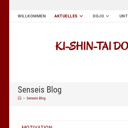
Zum
Inhalt
WILLKOMMEN
AKTUELLES
DOJO
UNT
springen
KI-SHIN-TAI DOJO
Senseis Blog
>
Senseis Blog
MOTIVATION