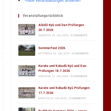
→alle Veranstaltungen ansehen
Veranstaltungsrückblick
Aikidô Kyû und Dan Prüfungen
26.7.2026
DIENSTAG, 28. JULI 2026
/
0 COMMENTS
Sommerfest 2026
MITTWOCH, 22. JULI 2026
/
0 COMMENTS
Karate und Kobudô Kyû und Dan
Prüfungen 18.7.2026
DIENSTAG, 21. JULI 2026
/
0 COMMENTS
Karate und Kobudô Kyû Prüfungen
17.7.2026
MONTAG, 20. JULI 2026
/
0 COMMENTS
Budôkids Seminar 2026 – Japan