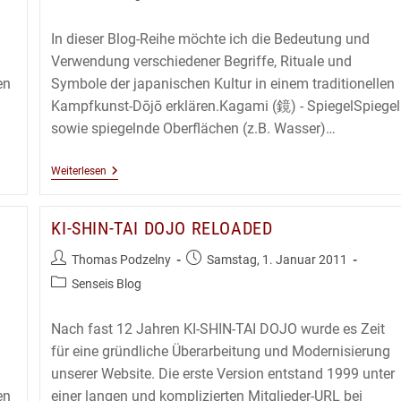
Kategorie:
Kommentare:
In dieser Blog-Reihe möchte ich die Bedeutung und
Verwendung verschiedener Begriffe, Rituale und
en
Symbole der japanischen Kultur in einem traditionellen
Kampfkunst-Dōjō erklären.Kagami (鏡) - SpiegelSpiegel
sowie spiegelnde Oberflächen (z.B. Wasser)…
Begriffe,
Weiterlesen
Rituale,
Symbole
Im
KI-SHIN-TAI DOJO RELOADED
Dojo
–
Kagami
Beitrags-
Beitrag
Thomas Podzelny
Samstag, 1. Januar 2011
(Spiegel)
Autor:
veröffentlicht:
Beitrags-
Senseis Blog
Kategorie:
Nach fast 12 Jahren KI-SHIN-TAI DOJO wurde es Zeit
für eine gründliche Überarbeitung und Modernisierung
unserer Website. Die erste Version entstand 1999 unter
en
einer langen und komplizierten Mitglieder-URL bei