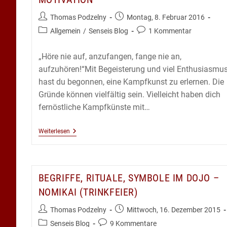
Beitrags-
Beitrag
Thomas Podzelny
Montag, 8. Februar 2016
Autor:
veröffentlicht:
Beitrags-
Beitrags-
Allgemein
/
Senseis Blog
1 Kommentar
Kategorie:
Kommentare:
„Höre nie auf, anzufangen, fange nie an,
aufzuhören!“Mit Begeisterung und viel Enthusiasmu
hast du begonnen, eine Kampfkunst zu erlernen. Die
Gründe können vielfältig sein. Vielleicht haben dich
fernöstliche Kampfkünste mit…
Motivation
Weiterlesen
BEGRIFFE, RITUALE, SYMBOLE IM DOJO –
NOMIKAI (TRINKFEIER)
Beitrags-
Beitrag
Thomas Podzelny
Mittwoch, 16. Dezember 2015
Autor:
veröffentlicht:
Beitrags-
Beitrags-
Senseis Blog
9 Kommentare