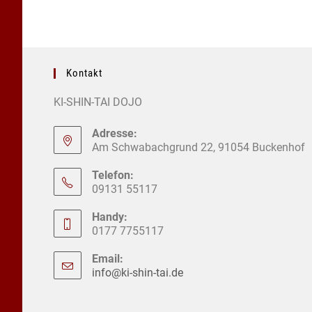
Kontakt
KI-SHIN-TAI DOJO
Adresse:
Am Schwabachgrund 22, 91054 Buckenhof
Telefon:
09131 55117
Handy:
0177 7755117
Email:
info@ki-shin-tai.de
Opens
in
your
application