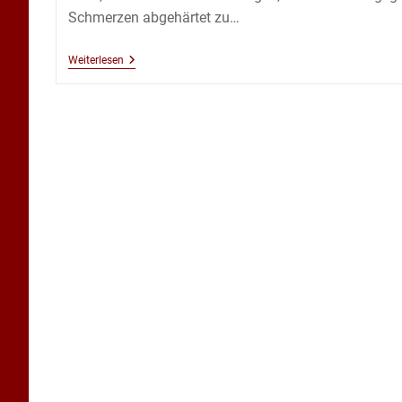
Schmerzen abgehärtet zu…
Abhärtung
Weiterlesen
Gegen
Kopfschmerzen