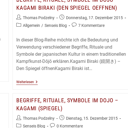
KAGAMI BIRAKI (DEN SPIEGEL OEFFNEN)
Beitrags-
Beitrag
Thomas Podzelny
Donnerstag, 17. Dezember 2015
Autor:
veröffentlicht:
Beitrags-
Beitrags-
Allgemein
/
Senseis Blog
7 Kommentare
Kategorie:
Kommentare:
s
In dieser Blog-Reihe möchte ich die Bedeutung und
Verwendung verschiedener Begriffe, Rituale und
Symbole der japanischen Kultur in einem traditionellen
Kampfkunst-Dōjō erklären.Kagami Biraki (鏡開き) –
Den Spiegel öffnenKagami Biraki ist…
Begriffe,
Weiterlesen
Rituale,
Symbole
Im
BEGRIFFE, RITUALE, SYMBOLE IM DOJO –
Dojo
–
KAGAMI (SPIEGEL)
Kagami
Biraki
Beitrags-
Beitrag
Thomas Podzelny
Dienstag, 15. Dezember 2015
(den
Spiegel
Autor:
veröffentlicht:
Beitrags-
Beitrags-
Senseis Blog
0 Kommentare
Oeffnen)