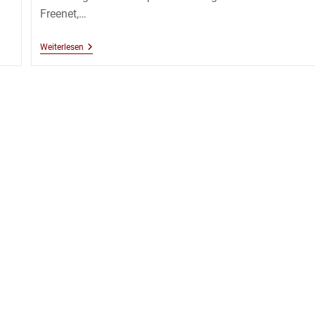
Freenet,…
Ki-
Weiterlesen
Shin-
Tai
Dojo
Reloaded