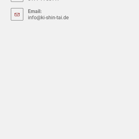
Email:
info@ki-shin-tai.de
Opens
in
your
application