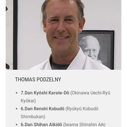
THOMAS PODZELNY
7.Dan Kyôshi Karate-Dô
(Okinawa Uechi-Ryû
Kyôkai)
6.Dan Renshi Kobudô
(Ryûkyû Kobudô
Shimbukan)
6.Dan Shihan Aikidô
(Iwama Shinshin Aiki