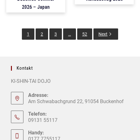
2026 – Japan
1
2
3
…
52
Next
Kontakt
KI-SHIN-TAI DOJO
Adresse:
Am Schwabachgrund 22, 91054 Buckenhof
Telefon:
09131 55117
Handy:
0177 7755117