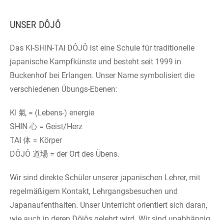
UNSER DÔJÔ
Das KI-SHIN-TAI DÔJÔ ist eine Schule für traditionelle
japanische Kampfkünste und besteht seit 1999 in
Buckenhof bei Erlangen. Unser Name symbolisiert die
verschiedenen Übungs-Ebenen:
KI 氣 = (Lebens-) energie
SHIN 心 = Geist/Herz
TAI 体 = Körper
DÔJÔ 道場 = der Ort des Übens.
Wir sind direkte Schüler unserer japanischen Lehrer, mit
regelmäßigem Kontakt, Lehrgangsbesuchen und
Japanaufenthalten. Unser Unterricht orientiert sich daran,
wie auch in deren Dôjôs gelehrt wird. Wir sind unabhängig