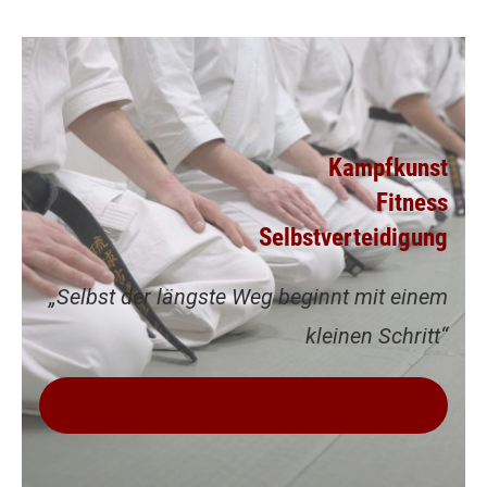
Kampfkunst
Fitness
Selbstverteidigung
„Selbst der längste Weg beginnt mit einem
kleinen Schritt“
VEREINBARE JETZT DEINE KOSTENLOSE
PROBEWOCHE