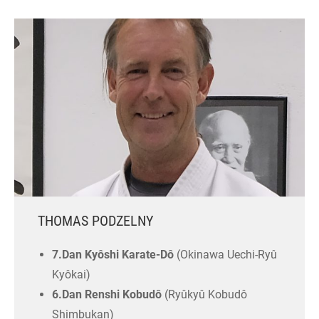
THOMAS PODZELNY
7.Dan Kyôshi Karate-Dô
(Okinawa Uechi-Ryû
Kyôkai)
6.Dan Renshi Kobudô
(Ryûkyû Kobudô
Shimbukan)