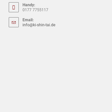
Handy:
0177 7755117
Email:
info@ki-shin-tai.de
Opens
in
your
application