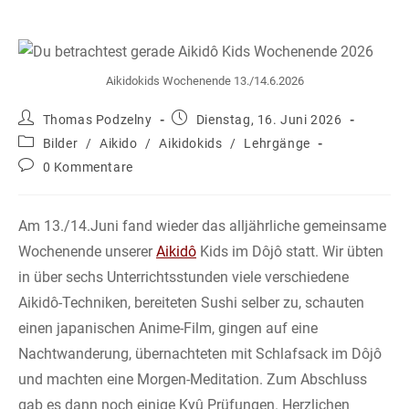
Aikidokids Wochenende 13./14.6.2026
Beitrags-
Beitrag
Thomas Podzelny
Dienstag, 16. Juni 2026
Autor:
veröffentlicht:
Beitrags-
Bilder
/
Aikido
/
Aikidokids
/
Lehrgänge
Kategorie:
Beitrags-
0 Kommentare
Kommentare:
Am 13./14.Juni fand wieder das alljährliche gemeinsame
Wochenende unserer
Aikidô
Kids im Dôjô statt. Wir übten
in über sechs Unterrichtsstunden viele verschiedene
Aikidô-Techniken, bereiteten Sushi selber zu, schauten
einen japanischen Anime-Film, gingen auf eine
Nachtwanderung, übernachteten mit Schlafsack im Dôjô
und machten eine Morgen-Meditation. Zum Abschluss
gab es dann noch einige Kyû Prüfungen. Herzlichen