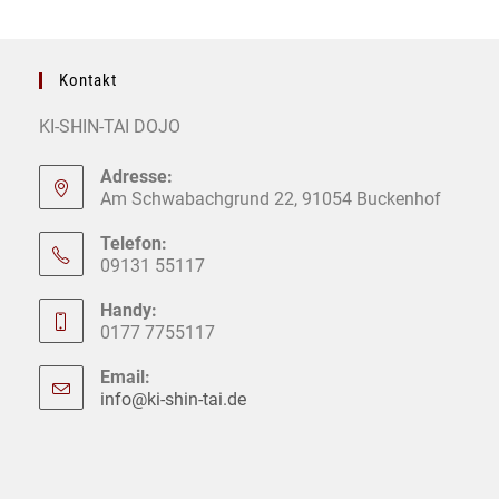
KI-SHIN-TAI DOJO
Adresse:
Am Schwabachgrund 22, 91054 Buckenhof
Telefon:
09131 55117
Handy:
0177 7755117
Email:
info@ki-shin-tai.de
Opens
in
your
application