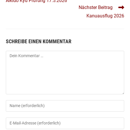
Aikidô Kyû Prüfung 17.5.2026
ANSEHEN
Nächster Beitrag
Kanuausflug 2026
SCHREIBE EINEN KOMMENTAR
Kommentar
Gib
deinen
Namen
Gib
oder
deine