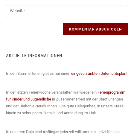
Benutzernamen
E-
Gib
zum
Mail-
deine
Kommentieren
Adresse
Website-
ein
zum
URL
Kommentieren
ein
ein
(optional)
AKTUELLE INFORMATIONEN:
In den Sommerferien gibt es nur einen
eingeschränkten Unterrichtsplan
!
In der letzten Ferienwoche veranstalten wir wieder ein
Ferienprogramm
für Kinder und Jugendliche
in Zusammenarbeit mit der Stadt Erlangen
und der Diakonie Neunkirchen. Eine gute Gelegenheit, in unsere Kurse
hinein zu schnuppern. Details und Anmeldung im Link.
In unserem Dojo sind
Anfänger
jederzeit willkommen - jetzt für eine