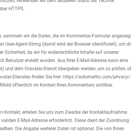
schützen, verwenden wir dem aktuellen Stand der Technik
 über HTTPS.
, sammeln wir die Daten, die im Kommentar-Formular angezeig
User-Agent-String (damit wird der Browser identifiziert), um di
Sicherheit, da wir für widerrechtliche Inhalte auf unserer
 Benutzer erstellt wurden. Aus Ihrer E-Mail-Adresse kann eine
nt) und dem Gravatar-Dienst übergeben werden, um zu prüfen, o
atar-Dienstes finden Sie hier: https://automattic.com/privacy/
ilbild öffentlich im Kontext Ihres Kommentars sichtbar.
ns in Kontakt, erteilen Sie uns zum Zwecke der Kontaktaufnahme
ner validen E-Mail-Adresse erforderlich. Diese dient der Zuordnung
lben. Die Angabe weiterer Daten ist optional. Die von Ihnen