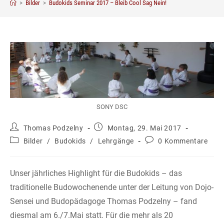
>
Bilder
>
Budokids Seminar 2017 – Bleib Cool Sag Nein!
SONY DSC
Beitrags-
Beitrag
Thomas Podzelny
Montag, 29. Mai 2017
Autor:
veröffentlicht:
Beitrags-
Beitrags-
Bilder
/
Budokids
/
Lehrgänge
0 Kommentare
Kategorie:
Kommentare:
Unser jährliches Highlight für die Budokids – das
traditionelle Budowochenende unter der Leitung von Dojo-
Sensei und Budopädagoge Thomas Podzelny – fand
diesmal am 6./7.Mai statt. Für die mehr als 20