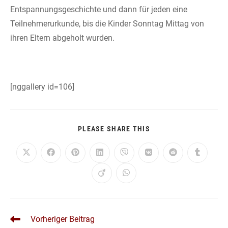
Entspannungsgeschichte und dann für jeden eine
Teilnehmerurkunde, bis die Kinder Sonntag Mittag von
ihren Eltern abgeholt wurden.
[nggallery id=106]
DIESEN
PLEASE SHARE THIS
INHALT
TEILEN
Öffnet
Öffnet
Öffnet
Öffnet
Öffnet
Öffnet
Öffnet
Öffnet
in
in
in
in
in
in
in
in
einem
einem
einem
einem
einem
einem
einem
einem
Öffnet
Öffnet
neuen
neuen
neuen
neuen
neuen
neuen
neuen
neuen
in
in
Fenster
Fenster
Fenster
Fenster
Fenster
Fenster
Fenster
Fenster
einem
einem
neuen
neuen
Fenster
Fenster
WEITERE
Vorheriger Beitrag