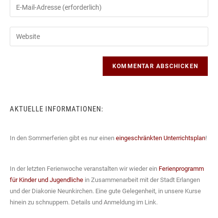
Gib
oder
deine
Benutzernamen
E-
Gib
zum
Mail-
deine
Kommentieren
Adresse
Website-
ein
zum
URL
Kommentieren
ein
ein
(optional)
AKTUELLE INFORMATIONEN:
In den Sommerferien gibt es nur einen
eingeschränkten Unterrichtsplan
!
In der letzten Ferienwoche veranstalten wir wieder ein
Ferienprogramm
für Kinder und Jugendliche
in Zusammenarbeit mit der Stadt Erlangen
und der Diakonie Neunkirchen. Eine gute Gelegenheit, in unsere Kurse
hinein zu schnuppern. Details und Anmeldung im Link.