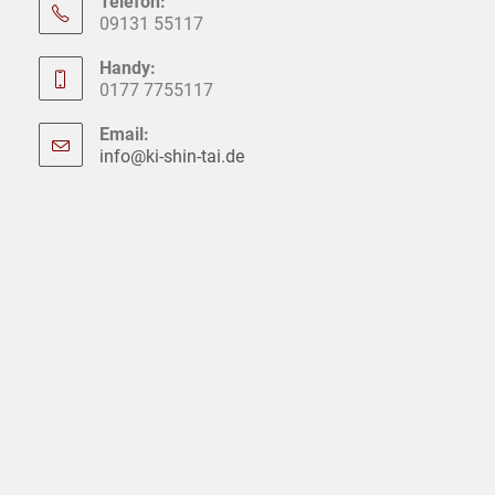
Telefon:
09131 55117
Handy:
0177 7755117
Email:
info@ki-shin-tai.de
Opens
in
your
application