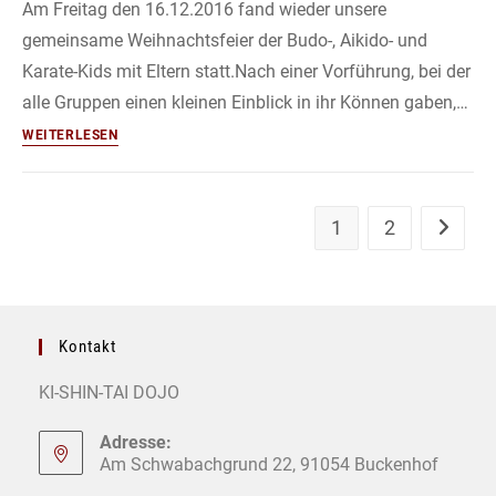
Am Freitag den 16.12.2016 fand wieder unsere
gemeinsame Weihnachtsfeier der Budo-, Aikido- und
Karate-Kids mit Eltern statt.Nach einer Vorführung, bei der
alle Gruppen einen kleinen Einblick in ihr Können gaben,…
Kinder
WEITERLESEN
Weihnachtsfeier
2016
1
2
Zur näch
Kontakt
KI-SHIN-TAI DOJO
Adresse:
Am Schwabachgrund 22, 91054 Buckenhof