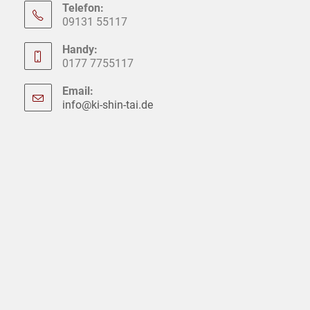
Telefon:
09131 55117
Handy:
0177 7755117
Email:
info@ki-shin-tai.de
Opens
in
your
application