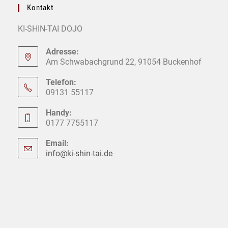
Kontakt
KI-SHIN-TAI DOJO
Adresse:
Am Schwabachgrund 22, 91054 Buckenhof
Telefon:
09131 55117
Handy:
0177 7755117
Email:
info@ki-shin-tai.de
Opens
in
your
application