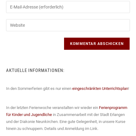
Namen
Gib
oder
deine
Benutzernamen
E-
Gib
zum
Mail-
deine
Kommentieren
Adresse
Website-
ein
zum
URL
Kommentieren
ein
ein
(optional)
AKTUELLE INFORMATIONEN:
In den Sommerferien gibt es nur einen
eingeschränkten Unterrichtsplan
!
In der letzten Ferienwoche veranstalten wir wieder ein
Ferienprogramm
für Kinder und Jugendliche
in Zusammenarbeit mit der Stadt Erlangen
und der Diakonie Neunkirchen. Eine gute Gelegenheit, in unsere Kurse
hinein zu schnuppern. Details und Anmeldung im Link.