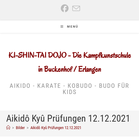
Zum
Inhalt
springen
MENÜ
KI-SHIN-TAI DOJO - Die Kampfkunstschule
in Buckenhof / Erlangen
AIKIDO - KARATE - KOBUDO - BUDO FÜR
KIDS
Aikidô Kyû Prüfungen 12.12.2021
>
Bilder
>
Aikidô Kyû Prüfungen 12.12.2021