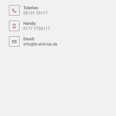
Telefon:
09131 55117
Handy:
0177 7755117
Email:
info@ki-shin-tai.de
Opens
in
your
application