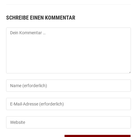
SCHREIBE EINEN KOMMENTAR
Kommentar
Gib
deinen
Namen
Gib
oder
deine
Benutzernamen
E-
Gib
zum
Mail-
deine
Kommentieren
Adresse
Website-
ein