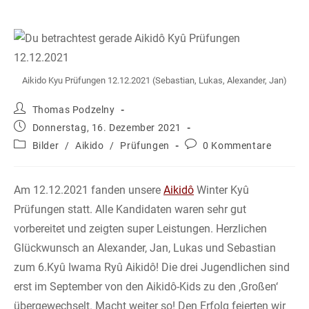
Aikido Kyu Prüfungen 12.12.2021 (Sebastian, Lukas, Alexander, Jan)
Beitrags-
Thomas Podzelny
Autor:
Beitrag
Donnerstag, 16. Dezember 2021
veröffentlicht:
Beitrags-
Beitrags-
Bilder
/
Aikido
/
Prüfungen
0 Kommentare
Kategorie:
Kommentare:
Am 12.12.2021 fanden unsere
Aikidô
Winter Kyû
Prüfungen statt. Alle Kandidaten waren sehr gut
vorbereitet und zeigten super Leistungen. Herzlichen
Glückwunsch an Alexander, Jan, Lukas und Sebastian
zum 6.Kyû Iwama Ryû Aikidô! Die drei Jugendlichen sind
erst im September von den Aikidô-Kids zu den ‚Großen‘
übergewechselt. Macht weiter so! Den Erfolg feierten wir