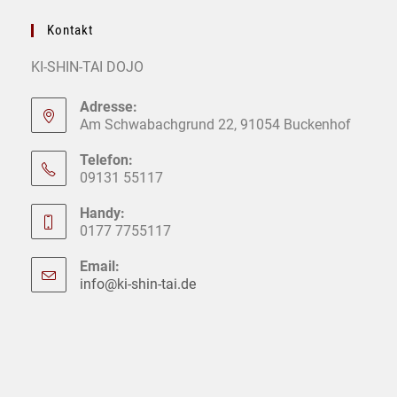
Kontakt
KI-SHIN-TAI DOJO
Adresse:
Am Schwabachgrund 22, 91054 Buckenhof
Telefon:
09131 55117
Handy:
0177 7755117
Email:
info@ki-shin-tai.de
Opens
in
your
application