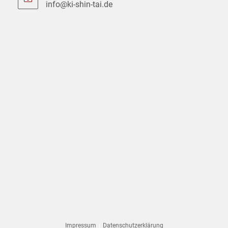
info@ki-shin-tai.de
Opens
in
your
application
Impressum
Datenschutzerklärung