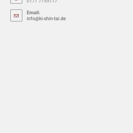
0177 7755117
Email:
info@ki-shin-tai.de
Opens
in
your
application