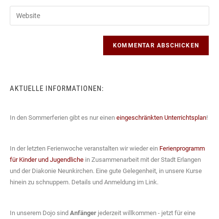
Benutzernamen
E-
Gib
zum
Mail-
deine
Kommentieren
Adresse
Website-
ein
zum
URL
Kommentieren
ein
ein
(optional)
AKTUELLE INFORMATIONEN:
In den Sommerferien gibt es nur einen
eingeschränkten Unterrichtsplan
!
In der letzten Ferienwoche veranstalten wir wieder ein
Ferienprogramm
für Kinder und Jugendliche
in Zusammenarbeit mit der Stadt Erlangen
und der Diakonie Neunkirchen. Eine gute Gelegenheit, in unsere Kurse
hinein zu schnuppern. Details und Anmeldung im Link.
In unserem Dojo sind
Anfänger
jederzeit willkommen - jetzt für eine