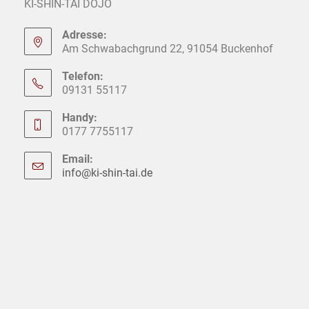
KI-SHIN-TAI DOJO
Adresse:
Am Schwabachgrund 22, 91054 Buckenhof
Telefon:
09131 55117
Handy:
0177 7755117
Email:
info@ki-shin-tai.de
Opens
in
your
application