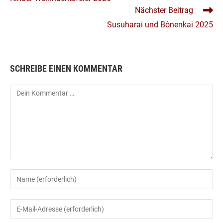
ANSEHEN
Nächster Beitrag
Susuharai und Bônenkai 2025
SCHREIBE EINEN KOMMENTAR
Kommentar
Gib
deinen
Namen
Gib
oder
deine