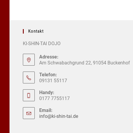
Kontakt
KI-SHIN-TAI DOJO
Adresse:
Am Schwabachgrund 22, 91054 Buckenhof
Telefon:
09131 55117
Handy:
0177 7755117
Email:
info@ki-shin-tai.de
Opens
in
your
application