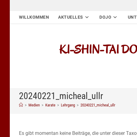
Zum
Inhalt
WILLKOMMEN
AKTUELLES
DOJO
UNT
springen
KI-SHIN-TAI DOJO
20240221_micheal_ullr
>
Medien
>
Karate
>
Lehrgang
>
20240221_micheal_ullr
Es gibt momentan keine Beiträge, die unter dieser Tax