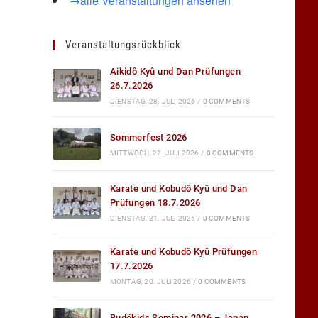
→alle Veranstaltungen ansehen
Veranstaltungsrückblick
Aikidô Kyû und Dan Prüfungen
26.7.2026
DIENSTAG, 28. JULI 2026
/
0 COMMENTS
Sommerfest 2026
MITTWOCH, 22. JULI 2026
/
0 COMMENTS
Karate und Kobudô Kyû und Dan
Prüfungen 18.7.2026
DIENSTAG, 21. JULI 2026
/
0 COMMENTS
Karate und Kobudô Kyû Prüfungen
17.7.2026
MONTAG, 20. JULI 2026
/
0 COMMENTS
Budôkids Seminar 2026 – Japan