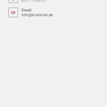
0177 7755117
Email:
info@ki-shin-tai.de
Opens
in
your
application