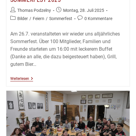
Beitrags-
Beitrag
Thomas Podzelny
Montag, 28. Juli 2025
Autor:
veröffentlicht:
Beitrags-
Beitrags-
Bilder
/
Feiern
/
Sommerfest
0 Kommentare
Kategorie:
Kommentare:
Am 26.7. veranstalteten wir wieder uns alljährliches
Sommerfest. Über 100 Mitglieder, Familien und
Freunde starteten um 16:00 mit leckerem Buffet
(Danke an alle, die dazu beigesteuert haben), Grill,
gutem Bier…
Sommerfest
Weiterlesen
2025