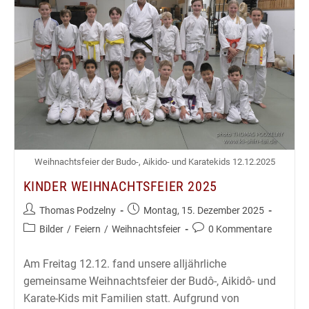
Weihnachtsfeier der Budo-, Aikido- und Karatekids 12.12.2025
KINDER WEIHNACHTSFEIER 2025
Beitrags-
Beitrag
Thomas Podzelny
Montag, 15. Dezember 2025
Autor:
veröffentlicht:
Beitrags-
Beitrags-
Bilder
/
Feiern
/
Weihnachtsfeier
0 Kommentare
Kategorie:
Kommentare:
Am Freitag 12.12. fand unsere alljährliche
gemeinsame Weihnachtsfeier der Budô-, Aikidô- und
Karate-Kids mit Familien statt. Aufgrund von