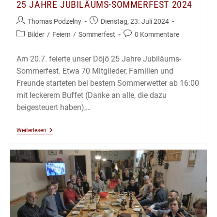
25 JAHRE JUBILÄUMS-SOMMERFEST 2024
Beitrags-
Beitrag
Thomas Podzelny
Dienstag, 23. Juli 2024
Autor:
veröffentlicht:
Beitrags-
Beitrags-
Bilder
/
Feiern
/
Sommerfest
0 Kommentare
Kategorie:
Kommentare:
Am 20.7. feierte unser Dôjô 25 Jahre Jubiläums-
Sommerfest. Etwa 70 Mitglieder, Familien und
Freunde starteten bei bestem Sommerwetter ab 16:00
mit leckerem Buffet (Danke an alle, die dazu
beigesteuert haben),…
25
Weiterlesen
Jahre
Jubiläums-
Sommerfest
2024