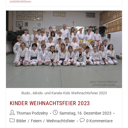
Und
Bônenkai
2023
Budo-, Aikido- und Karate-Kids Weihnachtsfeier 2023
KINDER WEIHNACHTSFEIER 2023
Beitrags-
Beitrag
Thomas Podzelny
Samstag, 16. Dezember 2023
Autor:
veröffentlicht:
Beitrags-
Beitrags-
Bilder
/
Feiern
/
Weihnachtsfeier
0 Kommentare
Kategorie:
Kommentare: