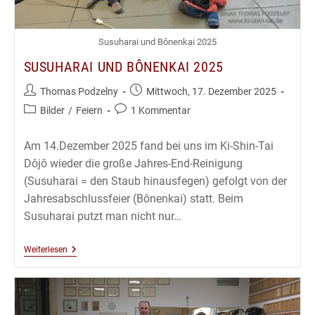
Susuharai und Bônenkai 2025
SUSUHARAI UND BÔNENKAI 2025
Beitrags-
Beitrag
Thomas Podzelny
Mittwoch, 17. Dezember 2025
Autor:
veröffentlicht:
Beitrags-
Beitrags-
Bilder
/
Feiern
1 Kommentar
Kategorie:
Kommentare:
Am 14.Dezember 2025 fand bei uns im Ki-Shin-Tai
Dôjô wieder die große Jahres-End-Reinigung
(Susuharai = den Staub hinausfegen) gefolgt von der
Jahresabschlussfeier (Bônenkai) statt. Beim
Susuharai putzt man nicht nur…
Susuharai
Weiterlesen
Und
Bônenkai
2025