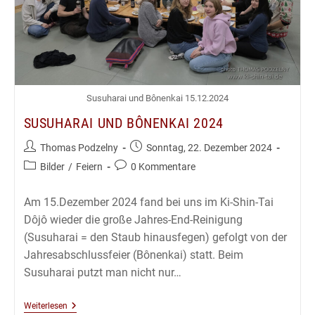
Susuharai und Bônenkai 15.12.2024
SUSUHARAI UND BÔNENKAI 2024
Beitrags-
Beitrag
Thomas Podzelny
Sonntag, 22. Dezember 2024
Autor:
veröffentlicht:
Beitrags-
Beitrags-
Bilder
/
Feiern
0 Kommentare
Kategorie:
Kommentare:
Am 15.Dezember 2024 fand bei uns im Ki-Shin-Tai
Dôjô wieder die große Jahres-End-Reinigung
(Susuharai = den Staub hinausfegen) gefolgt von der
Jahresabschlussfeier (Bônenkai) statt. Beim
Susuharai putzt man nicht nur…
Susuharai
Weiterlesen