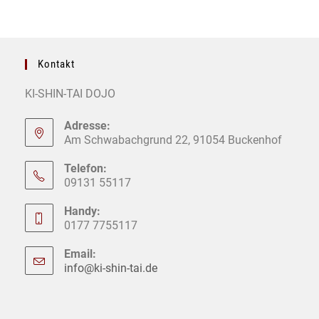
Kontakt
KI-SHIN-TAI DOJO
Adresse:
Am Schwabachgrund 22, 91054 Buckenhof
Telefon:
09131 55117
Handy:
0177 7755117
Email:
info@ki-shin-tai.de
Opens
in
your
application