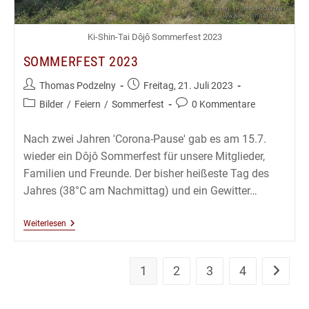
Ki-Shin-Tai Dôjô Sommerfest 2023
SOMMERFEST 2023
Beitrags-
Beitrag
Thomas Podzelny
Freitag, 21. Juli 2023
Autor:
veröffentlicht:
Beitrags-
Beitrags-
Bilder
/
Feiern
/
Sommerfest
0 Kommentare
Kategorie:
Kommentare:
Nach zwei Jahren 'Corona-Pause' gab es am 15.7.
wieder ein Dôjô Sommerfest für unsere Mitglieder,
Familien und Freunde. Der bisher heißeste Tag des
Jahres (38°C am Nachmittag) und ein Gewitter…
Sommerfest
Weiterlesen
2023
1
2
3
4
Zur näch