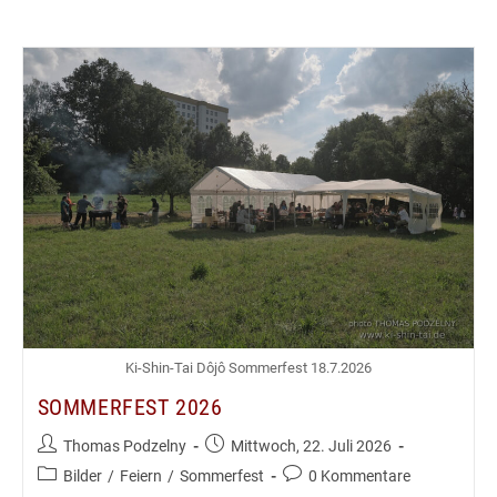
Ki-Shin-Tai Dôjô Sommerfest 18.7.2026
SOMMERFEST 2026
Beitrags-
Beitrag
Thomas Podzelny
Mittwoch, 22. Juli 2026
Autor:
veröffentlicht:
Beitrags-
Beitrags-
Bilder
/
Feiern
/
Sommerfest
0 Kommentare