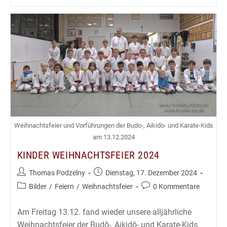
Und
Bônenkai
2024
Weihnachtsfeier und Vorführungen der Budo-, Aikido- und Karate-Kids
am 13.12.2024
KINDER WEIHNACHTSFEIER 2024
Beitrags-
Beitrag
Thomas Podzelny
Dienstag, 17. Dezember 2024
Autor:
veröffentlicht:
Beitrags-
Beitrags-
Bilder
/
Feiern
/
Weihnachtsfeier
0 Kommentare
Kategorie:
Kommentare:
Am Freitag 13.12. fand wieder unsere alljährliche
Weihnachtsfeier der Budô-, Aikidô- und Karate-Kids