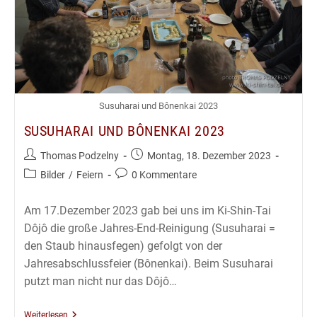
Susuharai und Bônenkai 2023
SUSUHARAI UND BÔNENKAI 2023
Beitrags-
Beitrag
Thomas Podzelny
Montag, 18. Dezember 2023
Autor:
veröffentlicht:
Beitrags-
Beitrags-
Bilder
/
Feiern
0 Kommentare
Kategorie:
Kommentare:
Am 17.Dezember 2023 gab bei uns im Ki-Shin-Tai
Dôjô die große Jahres-End-Reinigung (Susuharai =
den Staub hinausfegen) gefolgt von der
Jahresabschlussfeier (Bônenkai). Beim Susuharai
putzt man nicht nur das Dôjô…
Susuharai
Weiterlesen