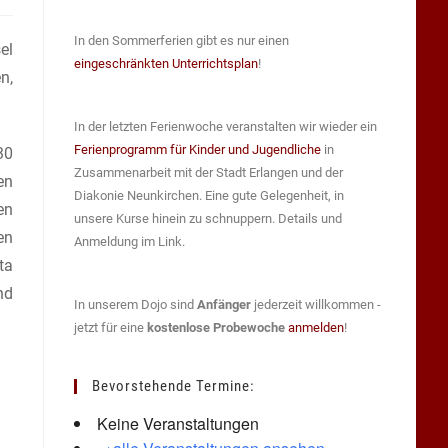
In den Sommerferien gibt es nur einen
el
eingeschränkten Unterrichtsplan
!
n,
In der letzten Ferienwoche veranstalten wir wieder ein
Ferienprogramm für Kinder und Jugendliche
in
30
Zusammenarbeit mit der Stadt Erlangen und der
en
Diakonie Neunkirchen. Eine gute Gelegenheit, in
en
unsere Kurse hinein zu schnuppern. Details und
en
Anmeldung im Link.
ta
nd
In unserem Dojo sind
Anfänger
jederzeit willkommen -
jetzt für eine
kostenlose Probewoche
anmelden
!
Bevorstehende Termine:
Keine Veranstaltungen