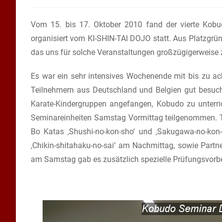
Autor:
veröffentlicht:
Vom 15. bis 17. Oktober 2010 fand der vierte Kob
organisiert vom KI-SHIN-TAI DOJO statt. Aus Platzgrü
das uns für solche Veranstaltungen großzügigerweise z
Es war ein sehr intensives Wochenende mit bis zu ac
Teilnehmern aus Deutschland und Belgien gut besuc
Karate-Kindergruppen angefangen, Kobudo zu unterr
Seminareinheiten Samstag Vormittag teilgenommen. T
Bo Katas ‚Shushi-no-kon-sho‘ und ‚Sakugawa-no-kon
‚Chikin-shitahaku-no-sai‘ am Nachmittag, sowie Part
am Samstag gab es zusätzlich spezielle Prüfungsvorb