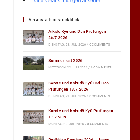
→alle Veranstaltungen ansehen
Veranstaltungsrückblick
Aikidô Kyû und Dan Prüfungen
26.7.2026
DIENSTAG, 28. JULI 2026
/
0 COMMENTS
Sommerfest 2026
MITTWOCH, 22. JULI 2026
/
0 COMMENTS
Karate und Kobudô Kyû und Dan
Prüfungen 18.7.2026
DIENSTAG, 21. JULI 2026
/
0 COMMENTS
Karate und Kobudô Kyû Prüfungen
17.7.2026
MONTAG, 20. JULI 2026
/
0 COMMENTS
Budôkids Seminar 2026 – Japan