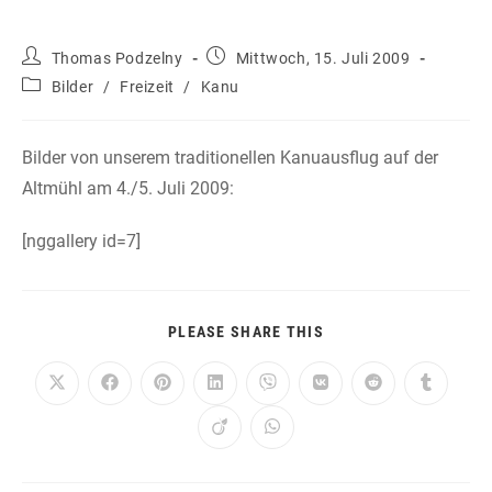
Beitrags-
Beitrag
Thomas Podzelny
Mittwoch, 15. Juli 2009
Autor:
veröffentlicht:
Beitrags-
Bilder
/
Freizeit
/
Kanu
Kategorie:
Bilder von unserem traditionellen Kanuausflug auf der
Altmühl am 4./5. Juli 2009:
[nggallery id=7]
DIESEN
PLEASE SHARE THIS
INHALT
TEILEN
Öffnet
Öffnet
Öffnet
Öffnet
Öffnet
Öffnet
Öffnet
Öffnet
in
in
in
in
in
in
in
in
einem
einem
einem
einem
einem
einem
einem
einem
Öffnet
Öffnet
neuen
neuen
neuen
neuen
neuen
neuen
neuen
neuen
in
in
Fenster
Fenster
Fenster
Fenster
Fenster
Fenster
Fenster
Fenster
einem
einem
neuen
neuen