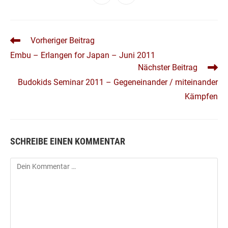
in
in
Fenster
Fenster
Fenster
Fenster
Fenster
Fenster
Fenster
Fenster
einem
einem
neuen
neuen
Fenster
Fenster
WEITERE
Vorheriger Beitrag
ARTIKEL
Embu – Erlangen for Japan – Juni 2011
ANSEHEN
Nächster Beitrag
Budokids Seminar 2011 – Gegeneinander / miteinander
Kämpfen
SCHREIBE EINEN KOMMENTAR
Kommentar