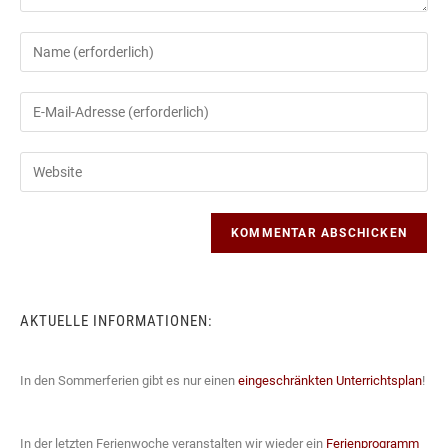
Gib
deinen
Namen
Gib
oder
deine
Benutzernamen
E-
Gib
zum
Mail-
deine
Kommentieren
Adresse
Website-
ein
zum
URL
Kommentieren
ein
ein
(optional)
AKTUELLE INFORMATIONEN:
In den Sommerferien gibt es nur einen
eingeschränkten Unterrichtsplan
!
In der letzten Ferienwoche veranstalten wir wieder ein
Ferienprogramm