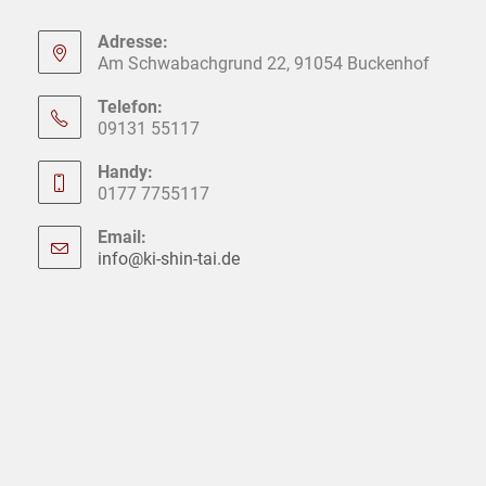
Adresse:
Am Schwabachgrund 22, 91054 Buckenhof
Telefon:
09131 55117
Handy:
0177 7755117
Email:
info@ki-shin-tai.de
Opens
in
your
application