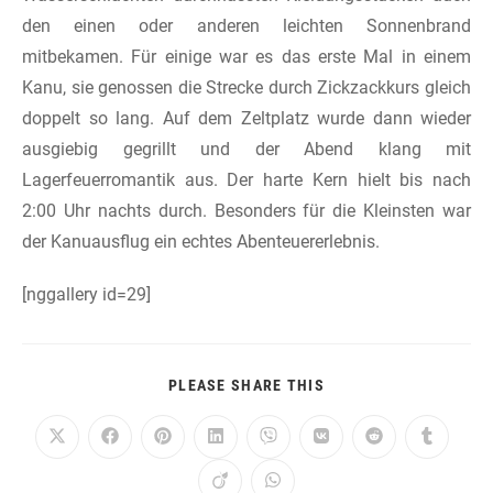
den einen oder anderen leichten Sonnenbrand
mitbekamen. Für einige war es das erste Mal in einem
Kanu, sie genossen die Strecke durch Zickzackkurs gleich
doppelt so lang. Auf dem Zeltplatz wurde dann wieder
ausgiebig gegrillt und der Abend klang mit
Lagerfeuerromantik aus. Der harte Kern hielt bis nach
2:00 Uhr nachts durch. Besonders für die Kleinsten war
der Kanuausflug ein echtes Abenteuererlebnis.
[nggallery id=29]
DIESEN
PLEASE SHARE THIS
INHALT
TEILEN
Öffnet
Öffnet
Öffnet
Öffnet
Öffnet
Öffnet
Öffnet
Öffnet
in
in
in
in
in
in
in
in
einem
einem
einem
einem
einem
einem
einem
einem
Öffnet
Öffnet
neuen
neuen
neuen
neuen
neuen
neuen
neuen
neuen