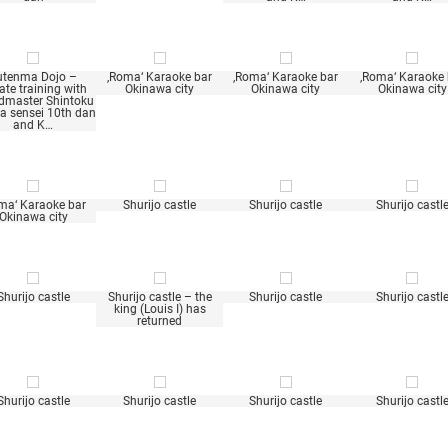
utenma Dojo –
‚Roma‘ Karaoke bar
‚Roma‘ Karaoke bar
‚Roma‘ Karaoke 
ate training with
Okinawa city
Okinawa city
Okinawa city
dmaster Shintoku
a sensei 10th dan
and K…
ma‘ Karaoke bar
Shurijo castle
Shurijo castle
Shurijo castl
Okinawa city
Shurijo castle
Shurijo castle – the
Shurijo castle
Shurijo castl
king (Louis I) has
returned
Shurijo castle
Shurijo castle
Shurijo castle
Shurijo castl