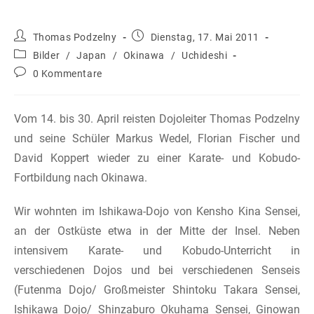
Beitrags-
Beitrag
Thomas Podzelny
Dienstag, 17. Mai 2011
Autor:
veröffentlicht:
Beitrags-
Bilder
/
Japan
/
Okinawa
/
Uchideshi
Kategorie:
Beitrags-
0 Kommentare
Kommentare:
Vom 14. bis 30. April reisten Dojoleiter Thomas Podzelny
und seine Schüler Markus Wedel, Florian Fischer und
David Koppert wieder zu einer Karate- und Kobudo-
Fortbildung nach Okinawa.
Wir wohnten im Ishikawa-Dojo von Kensho Kina Sensei,
an der Ostküste etwa in der Mitte der Insel. Neben
intensivem Karate- und Kobudo-Unterricht in
verschiedenen Dojos und bei verschiedenen Senseis
(Futenma Dojo/ Großmeister Shintoku Takara Sensei,
Ishikawa Dojo/ Shinzaburo Okuhama Sensei, Ginowan