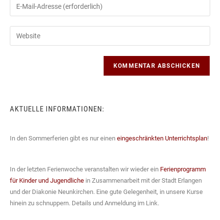
Gib
oder
deine
Benutzernamen
E-
Gib
zum
Mail-
deine
Kommentieren
Adresse
Website-
ein
zum
URL
Kommentieren
ein
ein
(optional)
AKTUELLE INFORMATIONEN:
In den Sommerferien gibt es nur einen
eingeschränkten Unterrichtsplan
!
In der letzten Ferienwoche veranstalten wir wieder ein
Ferienprogramm
für Kinder und Jugendliche
in Zusammenarbeit mit der Stadt Erlangen
und der Diakonie Neunkirchen. Eine gute Gelegenheit, in unsere Kurse
hinein zu schnuppern. Details und Anmeldung im Link.