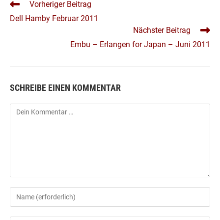
WEITERE
Vorheriger Beitrag
ARTIKEL
Dell Hamby Februar 2011
ANSEHEN
Nächster Beitrag
Embu – Erlangen for Japan – Juni 2011
SCHREIBE EINEN KOMMENTAR
Kommentar
Gib
deinen
Namen