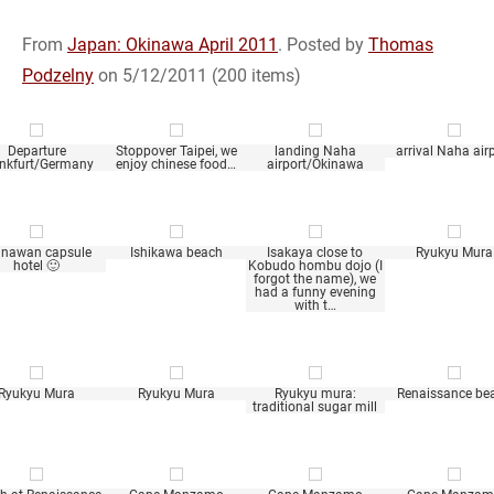
From
Japan: Okinawa April 2011
. Posted by
Thomas
Podzelny
on 5/12/2011 (200 items)
Departure
Stoppover Taipei, we
landing Naha
arrival Naha air
nkfurt/Germany
enjoy chinese food…
airport/Okinawa
inawan capsule
Ishikawa beach
Isakaya close to
Ryukyu Mura
hotel 🙂
Kobudo hombu dojo (I
forgot the name), we
had a funny evening
with t…
Ryukyu Mura
Ryukyu Mura
Ryukyu mura:
Renaissance be
traditional sugar mill