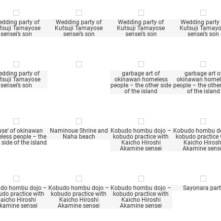
dding party of
Wedding party of
Wedding party of
Wedding party 
tsuji Tamayose
Kutsuji Tamayose
Kutsuji Tamayose
Kutsuji Tamay
sensei’s son
sensei’s son
sensei’s son
sensei’s son
dding party of
garbage art of
garbage art o
tsuji Tamayose
okinawan homeless
okinawan homel
sensei’s son
people – the other side
people – the other
of the island
of the island
use‘ of okinawan
Naminoue Shrine and
Kobudo hombu dojo –
Kobudo hombu do
less people – the
Naha beach
kobudo practice with
kobudo practice 
 side of the island
Kaicho Hiroshi
Kaicho Hirosh
Akamine sensei
Akamine sens
do hombu dojo –
Kobudo hombu dojo –
Kobudo hombu dojo –
Sayonara part
do practice with
kobudo practice with
kobudo practice with
aicho Hiroshi
Kaicho Hiroshi
Kaicho Hiroshi
kamine sensei
Akamine sensei
Akamine sensei