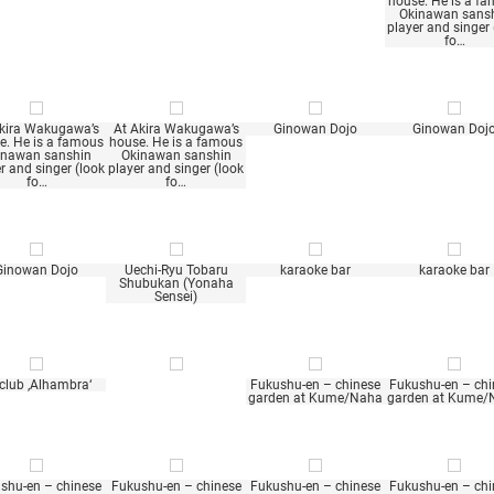
house. He is a f
Okinawan sans
player and singer 
fo…
Akira Wakugawa’s
At Akira Wakugawa’s
Ginowan Dojo
Ginowan Doj
e. He is a famous
house. He is a famous
inawan sanshin
Okinawan sanshin
r and singer (look
player and singer (look
fo…
fo…
Ginowan Dojo
Uechi-Ryu Tobaru
karaoke bar
karaoke bar
Shubukan (Yonaha
Sensei)
 club ‚Alhambra‘
Fukushu-en – chinese
Fukushu-en – chi
garden at Kume/Naha
garden at Kume/
shu-en – chinese
Fukushu-en – chinese
Fukushu-en – chinese
Fukushu-en – chi