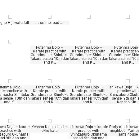
g to Hiji waterfall
… on the road …
Futenma Dojo –
Futenma Dojo –
Futenma Dojo
Karate practice with
Karate practice with
Karate practice 
Grandmaster Shintoku
Grandmaster Shintoku
Grandmaster Shi
Takara sensei 10th dan
Takara sensei 10th dan
Takara sensei 10t
and K…
and K…
and K…
utenma Dojo –
Futenma Dojo –
Futenma Dojo –
Ishikawa Dojo – k
ate practice with
Karate practice with
Karate practice with
practice with
dmaster Shintoku
Grandmaster Shintoku
Grandmaster Shintoku
Shinzaburo Oku
a sensei 10th dan
Takara sensei 10th dan
Takara sensei 10th dan
sensei 9th dan 
and K…
and K…
and K…
Kensho Kin…
awa Dojo – karate
Kensho Kina sensei –
Ishikawa Dojo – karate
Party at Ishikawa
practice with
ekku kata
practice with
neighbour Yamas
nzaburo Okuhama
Shinzaburo Okuhama
san’s house
sei 9th dan and
sensei 9th dan and