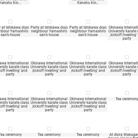
Kensho Kin…
Kensho Kin…
y at Ishikawa dojo
Party at Ishikawa dojo
Party at Ishikawa dojo
Okinawa Internat
hbour Yamashiro
neighbour Yamashiro
neighbour Yamashiro
University karate 
san’s house
san’s house
san’s house
‚kickoff meeting‘
party
awa International
Okinawa International
Okinawa International
Okinawa Internat
rsity karate class
University karate class
University karate class
University karate 
koff meeting‘ and
‚kickoff meeting‘ and
‚kickoff meeting‘ and
‚kickoff meeting‘
party
party
party
party
awa International
Okinawa International
Okinawa International
Tea ceremon
rsity karate class
University karate class
University karate class
koff meeting‘ and
‚kickoff meeting‘ and
‚kickoff meeting‘ and
party
party
party
Tea ceremony
Tea ceremony
Tea ceremony
At Akira Wakuga