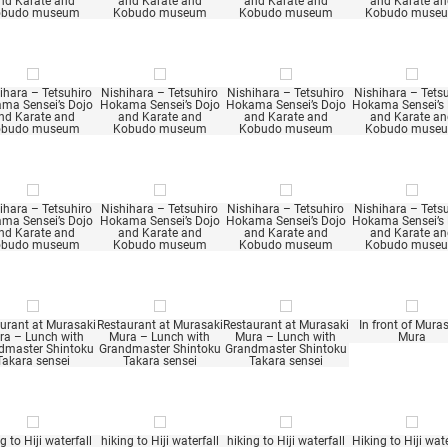
nd Karate and
and Karate and
and Karate and
and Karate a
obudo museum
Kobudo museum
Kobudo museum
Kobudo muse
ihara – Tetsuhiro
Nishihara – Tetsuhiro
Nishihara – Tetsuhiro
Nishihara – Tets
ma Sensei’s Dojo
Hokama Sensei’s Dojo
Hokama Sensei’s Dojo
Hokama Sensei’s
nd Karate and
and Karate and
and Karate and
and Karate a
obudo museum
Kobudo museum
Kobudo museum
Kobudo muse
ihara – Tetsuhiro
Nishihara – Tetsuhiro
Nishihara – Tetsuhiro
Nishihara – Tets
ma Sensei’s Dojo
Hokama Sensei’s Dojo
Hokama Sensei’s Dojo
Hokama Sensei’s
nd Karate and
and Karate and
and Karate and
and Karate a
obudo museum
Kobudo museum
Kobudo museum
Kobudo muse
urant at Murasaki
Restaurant at Murasaki
Restaurant at Murasaki
In front of Mura
ra – Lunch with
Mura – Lunch with
Mura – Lunch with
Mura
dmaster Shintoku
Grandmaster Shintoku
Grandmaster Shintoku
Takara sensei
Takara sensei
Takara sensei
g to Hiji waterfall
hiking to Hiji waterfall
hiking to Hiji waterfall
Hiking to Hiji wate