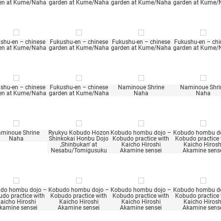
en at Kume/Naha
garden at Kume/Naha
garden at Kume/Naha
garden at Kume/
shu-en – chinese
Fukushu-en – chinese
Fukushu-en – chinese
Fukushu-en – chi
en at Kume/Naha
garden at Kume/Naha
garden at Kume/Naha
garden at Kume/
shu-en – chinese
Fukushu-en – chinese
Naminoue Shrine
Naminoue Shri
en at Kume/Naha
garden at Kume/Naha
Naha
Naha
minoue Shrine
Ryukyu Kobudo Hozon
Kobudo hombu dojo –
Kobudo hombu do
Naha
Shinkokai Honbu Dojo
Kobudo practice with
Kobudo practice 
‚Shinbukan‘ at
Kaicho Hiroshi
Kaicho Hirosh
Nesabu/Tomigusuku
Akamine sensei
Akamine sens
do hombu dojo –
Kobudo hombu dojo –
Kobudo hombu dojo –
Kobudo hombu do
do practice with
Kobudo practice with
Kobudo practice with
Kobudo practice 
aicho Hiroshi
Kaicho Hiroshi
Kaicho Hiroshi
Kaicho Hirosh
kamine sensei
Akamine sensei
Akamine sensei
Akamine sens