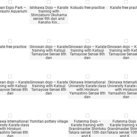
an Expo Park –
Ishikawa Dojo – Karate
Kobudo free practice
Karate free prac
raumi Aquarium
training with
Shinzaburo Okuhama
sensei 9th dan and
Kensho Kin…
ate free practice
Ginowan dojo – Karate
Ginowan dojo – Karate
Ginowan dojo – K
training with Katsuji
training with Katsuji
training with Kat
Tamayose Sensei 8th
Tamayose Sensei 8th
Tamayose Sensei
dan
dan
dan
wan dojo – Karate
Ginowan dojo – Karate
Okinawa International
Okinawa Internat
ning with Katsuji
training with Katsuji
University Karate class
University Karate 
yose Sensei 8th
Tamayose Sensei 8th
with Hirokuni
with Hirokun
dan
dan
Yamashiro Sensei 8th
Yamashiro Sensei
dan
dan
awa International
Yomitan pottery village
Futenma Dojo –
Futenma Dojo
rsity Karate class
Karate training with
Karate training 
with Hirokuni
Grandmaster Shintoku
Grandmaster Shi
shiro Sensei 8th
Takara sensei 10th dan
Takara sensei 10t
dan
and K…
and K…