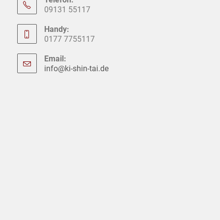
09131 55117
Handy:
0177 7755117
Email:
info@ki-shin-tai.de
Opens
in
your
application