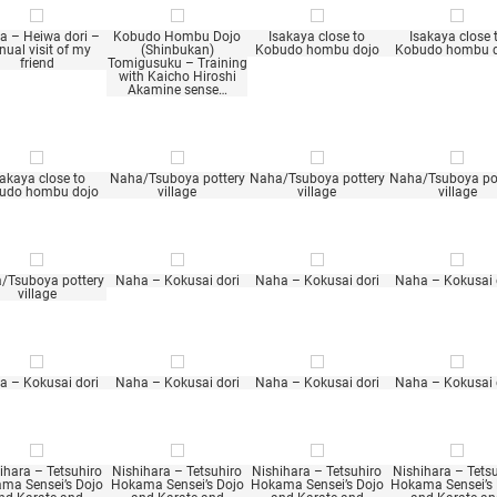
a – Heiwa dori –
Kobudo Hombu Dojo
Isakaya close to
Isakaya close 
nual visit of my
(Shinbukan)
Kobudo hombu dojo
Kobudo hombu 
friend
Tomigusuku – Training
with Kaicho Hiroshi
Akamine sense…
sakaya close to
Naha/Tsuboya pottery
Naha/Tsuboya pottery
Naha/Tsuboya po
udo hombu dojo
village
village
village
/Tsuboya pottery
Naha – Kokusai dori
Naha – Kokusai dori
Naha – Kokusai 
village
a – Kokusai dori
Naha – Kokusai dori
Naha – Kokusai dori
Naha – Kokusai 
ihara – Tetsuhiro
Nishihara – Tetsuhiro
Nishihara – Tetsuhiro
Nishihara – Tets
ma Sensei’s Dojo
Hokama Sensei’s Dojo
Hokama Sensei’s Dojo
Hokama Sensei’s