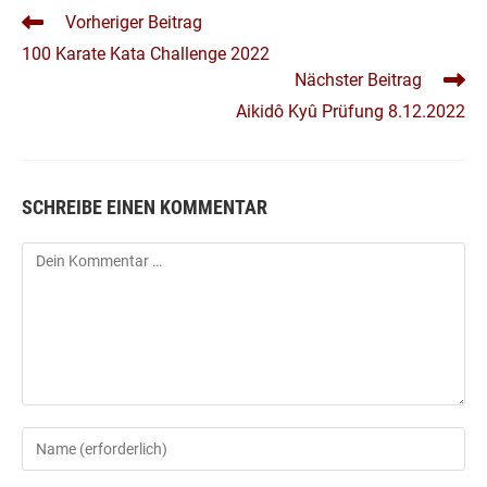
WEITERE
Vorheriger Beitrag
ARTIKEL
100 Karate Kata Challenge 2022
ANSEHEN
Nächster Beitrag
Aikidô Kyû Prüfung 8.12.2022
SCHREIBE EINEN KOMMENTAR
Kommentar
Gib
deinen