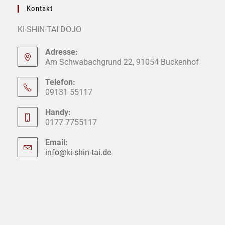
Kontakt
KI-SHIN-TAI DOJO
Adresse:
Am Schwabachgrund 22, 91054 Buckenhof
Telefon:
09131 55117
Handy:
0177 7755117
Email:
info@ki-shin-tai.de
Opens
in
your
application