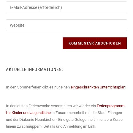
Namen
Gib
oder
deine
Benutzernamen
E-
Gib
zum
Mail-
deine
Kommentieren
Adresse
Website-
ein
zum
URL
Kommentieren
ein
ein
(optional)
AKTUELLE INFORMATIONEN:
In den Sommerferien gibt es nur einen
eingeschränkten Unterrichtsplan
!
In der letzten Ferienwoche veranstalten wir wieder ein
Ferienprogramm
für Kinder und Jugendliche
in Zusammenarbeit mit der Stadt Erlangen
und der Diakonie Neunkirchen. Eine gute Gelegenheit, in unsere Kurse
hinein zu schnuppern. Details und Anmeldung im Link.