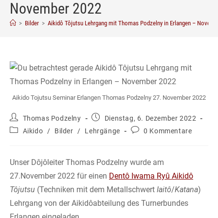
November 2022
>
Bilder
>
Aikidô Tôjutsu Lehrgang mit Thomas Podzelny in Erlangen – Novemb
Aikido Tojutsu Seminar Erlangen Thomas Podzelny 27. November 2022
Beitrags-
Beitrag
Thomas Podzelny
Dienstag, 6. Dezember 2022
Autor:
veröffentlicht:
Beitrags-
Beitrags-
Aikido
/
Bilder
/
Lehrgänge
0 Kommentare
Kategorie:
Kommentare:
Unser Dôjôleiter Thomas Podzelny wurde am
27.November 2022 für einen
Dentô Iwama Ryû Aikidô
Tôjutsu
(Techniken mit dem Metallschwert
Iaitô
/
Katana
)
Lehrgang von der Aikidôabteilung des Turnerbundes
Erlangen eingeladen.