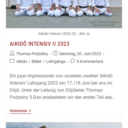
Aikido Intensiv 2023 (2) - Aiki Jo
AIKIDÔ INTENSIV II 2023
Beitrags-
Beitrag
Thomas Podzelny
Dienstag, 20. Juni 2023
Autor:
veröffentlicht:
Beitrags-
Beitrags-
Aikido
/
Bilder
/
Lehrgänge
0 Kommentare
Kategorie:
Kommentare:
Ein paar Impressionen von unserem zweiten 'Aikidô
Intensiv' Lehrgang 2023 am 17./18.Juni bei uns im
Dôjô. Unter der Leitung von Dôjôleiter Thomas
Podzelny 5.Dan erarbeiteten wir den ersten Teil des…
Aikidô
Weiterlesen
Intensiv
II
2023