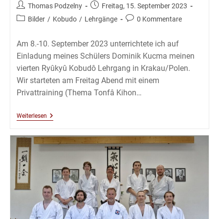
Beitrags-
Beitrag
Thomas Podzelny
Freitag, 15. September 2023
Autor:
veröffentlicht:
Beitrags-
Beitrags-
Bilder
/
Kobudo
/
Lehrgänge
0 Kommentare
Kategorie:
Kommentare:
Am 8.-10. September 2023 unterrichtete ich auf
Einladung meines Schülers Dominik Kucma meinen
vierten Ryûkyû Kobudô Lehrgang in Krakau/Polen.
Wir starteten am Freitag Abend mit einem
Privattraining (Thema Tonfâ Kihon…
Kobudô
Weiterlesen
Lehrgang
Mit
Thomas
Podzelny
6.Dan
In
Krakau
–
September
2023