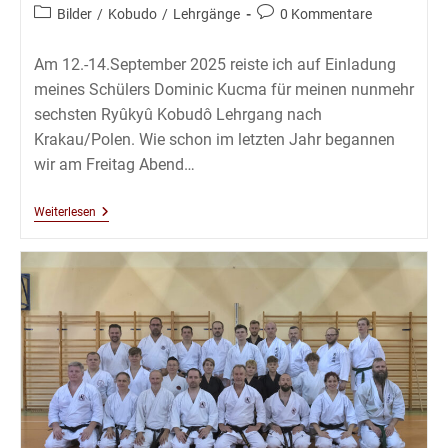
Autor:
veröffentlicht:
Beitrags-
Beitrags-
Bilder
/
Kobudo
/
Lehrgänge
0 Kommentare
Kategorie:
Kommentare:
Am 12.-14.September 2025 reiste ich auf Einladung
meines Schülers Dominic Kucma für meinen nunmehr
sechsten Ryûkyû Kobudô Lehrgang nach
Krakau/Polen. Wie schon im letzten Jahr begannen
wir am Freitag Abend…
Kobudô
Weiterlesen
Lehrgang
Mit
Thomas
Podzelny
6.Dan
In
Krakau
–
September
2025