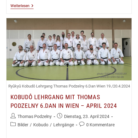
Kobudô
Weiterlesen
Lehrgang
Mit
Thomas
Podzelny
6.Dan
In
Krakau
–
September
2024
Ryûkyû Kobudô Lehrgang Thomas Podzelny 6.Dan Wien 19./20.4.2024
KOBUDÔ LEHRGANG MIT THOMAS
PODZELNY 6.DAN IN WIEN – APRIL 2024
Beitrags-
Beitrag
Thomas Podzelny
Dienstag, 23. April 2024
Autor:
veröffentlicht:
Beitrags-
Beitrags-
Bilder
/
Kobudo
/
Lehrgänge
0 Kommentare
Kategorie:
Kommentare: