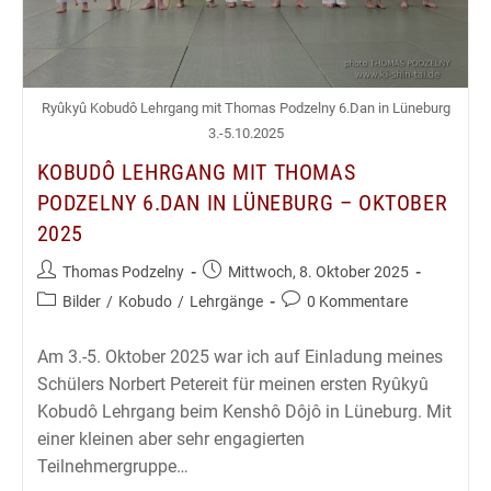
Ryûkyû Kobudô Lehrgang mit Thomas Podzelny 6.Dan in Lüneburg
3.-5.10.2025
KOBUDÔ LEHRGANG MIT THOMAS
PODZELNY 6.DAN IN LÜNEBURG – OKTOBER
2025
Beitrags-
Beitrag
Thomas Podzelny
Mittwoch, 8. Oktober 2025
Autor:
veröffentlicht:
Beitrags-
Beitrags-
Bilder
/
Kobudo
/
Lehrgänge
0 Kommentare
Kategorie:
Kommentare:
Am 3.-5. Oktober 2025 war ich auf Einladung meines
Schülers Norbert Petereit für meinen ersten Ryûkyû
Kobudô Lehrgang beim Kenshô Dôjô in Lüneburg. Mit
einer kleinen aber sehr engagierten
Teilnehmergruppe…