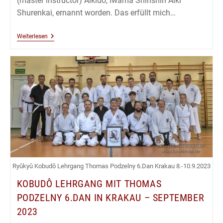
(master instructor) Aikidô, Iwama Shinshin Aiki
Shurenkai, ernannt worden. Das erfüllt mich…
Aikidô
Weiterlesen
6.Dan
Shihan
Für
Dôjôleiter
Thomas
Podzelny
Ryûkyû Kobudô Lehrgang Thomas Podzelny 6.Dan Krakau 8.-10.9.2023
KOBUDÔ LEHRGANG MIT THOMAS
PODZELNY 6.DAN IN KRAKAU – SEPTEMBER
2023