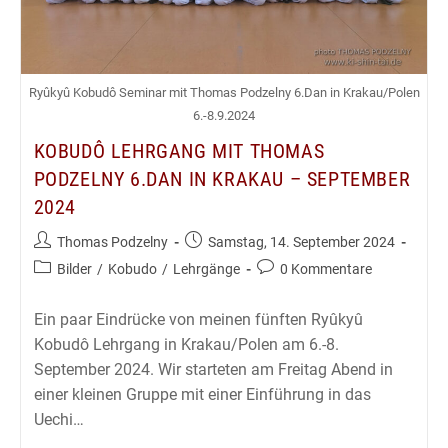
Ryûkyû Kobudô Seminar mit Thomas Podzelny 6.Dan in Krakau/Polen
6.-8.9.2024
KOBUDÔ LEHRGANG MIT THOMAS
PODZELNY 6.DAN IN KRAKAU – SEPTEMBER
2024
Beitrags-
Beitrag
Thomas Podzelny
Samstag, 14. September 2024
Autor:
veröffentlicht:
Beitrags-
Beitrags-
Bilder
/
Kobudo
/
Lehrgänge
0 Kommentare
Kategorie:
Kommentare:
Ein paar Eindrücke von meinen fünften Ryûkyû
Kobudô Lehrgang in Krakau/Polen am 6.-8.
September 2024. Wir starteten am Freitag Abend in
einer kleinen Gruppe mit einer Einführung in das
Uechi…