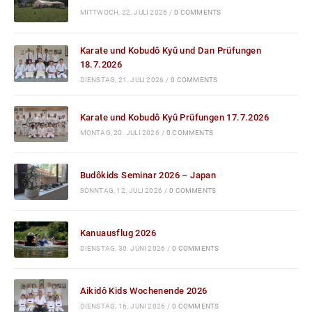
MITTWOCH, 22. JULI 2026
/
0 COMMENTS
Karate und Kobudô Kyû und Dan Prüfungen
18.7.2026
DIENSTAG, 21. JULI 2026
/
0 COMMENTS
Karate und Kobudô Kyû Prüfungen 17.7.2026
MONTAG, 20. JULI 2026
/
0 COMMENTS
Budôkids Seminar 2026 – Japan
SONNTAG, 12. JULI 2026
/
0 COMMENTS
Kanuausflug 2026
DIENSTAG, 30. JUNI 2026
/
0 COMMENTS
Aikidô Kids Wochenende 2026
DIENSTAG, 16. JUNI 2026
/
0 COMMENTS