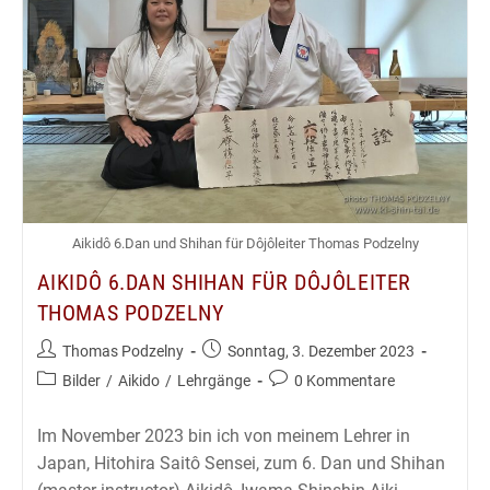
Budapest
–
Februar
2024
Aikidô 6.Dan und Shihan für Dôjôleiter Thomas Podzelny
AIKIDÔ 6.DAN SHIHAN FÜR DÔJÔLEITER
THOMAS PODZELNY
Beitrags-
Beitrag
Thomas Podzelny
Sonntag, 3. Dezember 2023
Autor:
veröffentlicht:
Beitrags-
Beitrags-
Bilder
/
Aikido
/
Lehrgänge
0 Kommentare
Kategorie:
Kommentare:
Im November 2023 bin ich von meinem Lehrer in
Japan, Hitohira Saitô Sensei, zum 6. Dan und Shihan