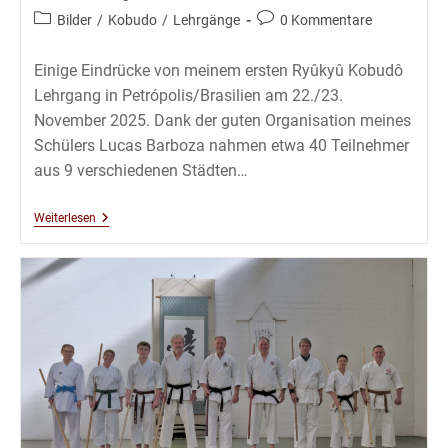
veröffentlicht:
Beitrags-
Beitrags-
Bilder
/
Kobudo
/
Lehrgänge
0 Kommentare
Kategorie:
Kommentare:
Einige Eindrücke von meinem ersten Ryûkyû Kobudô
Lehrgang in Petrópolis/Brasilien am 22./23.
November 2025. Dank der guten Organisation meines
Schülers Lucas Barboza nahmen etwa 40 Teilnehmer
aus 9 verschiedenen Städten…
Kobudô
Weiterlesen
Lehrgang
Mit
Thomas
Podzelny
6.Dan
In
Petropolis
–
November
2025