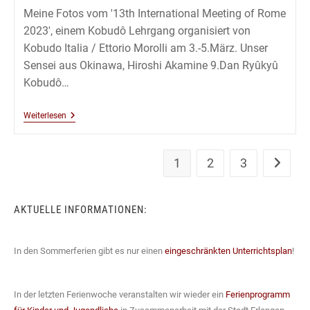
Meine Fotos vom '13th International Meeting of Rome
2023', einem Kobudô Lehrgang organisiert von
Kobudo Italia / Ettorio Morolli am 3.-5.März. Unser
Sensei aus Okinawa, Hiroshi Akamine 9.Dan Ryûkyû
Kobudô…
Kobudô
Weiterlesen
Lehrgang
Mit
Kaichô
Hiroshi
1
2
3
Zur näch
Akamine
In
Rom
–
AKTUELLE INFORMATIONEN:
März
2023
In den Sommerferien gibt es nur einen
eingeschränkten Unterrichtsplan
!
In der letzten Ferienwoche veranstalten wir wieder ein
Ferienprogramm