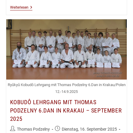
Kobudô
Weiterlesen
Lehrgang
Mit
Thomas
Podzelny
6.Dan
In
Lüneburg
–
Oktober
2025
Ryûkyû Kobudô Lehrgang mit Thomas Podzelny 6.Dan in Krakau/Polen
12.-14.9.2025
KOBUDÔ LEHRGANG MIT THOMAS
PODZELNY 6.DAN IN KRAKAU – SEPTEMBER
2025
Beitrags-
Beitrag
Thomas Podzelny
Dienstag, 16. September 2025