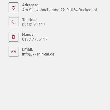
Adresse:
Am Schwabachgrund 22, 91054 Buckenhof
Telefon:
09131 55117
Handy:
0177 7755117
Email:
info@ki-shin-tai.de
Opens
in
your
application