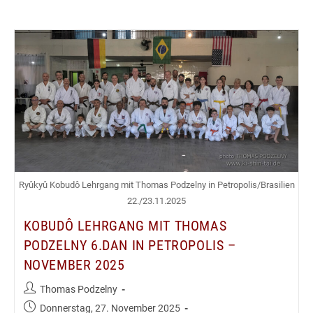
Ryûkyû Kobudô Lehrgang mit Thomas Podzelny in Petropolis/Brasilien
22./23.11.2025
KOBUDÔ LEHRGANG MIT THOMAS
PODZELNY 6.DAN IN PETROPOLIS –
NOVEMBER 2025
Beitrags-
Thomas Podzelny
Autor:
Beitrag
Donnerstag, 27. November 2025