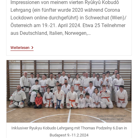
Impressionen von meinem vierten Ryûkyû Kobudô
Lehrgang (ein fünfter wurde 2020 während Corona
Lockdown online durchgeführt) in Schwechat (Wien)/
Österreich am 19.-21. April 2024. Etwa 25 Teilnehmer
aus Deutschland, Italien, Norwegen,…
Kobudô
Weiterlesen
Lehrgang
Mit
Thomas
Podzelny
6.Dan
In
Wien
–
April
2024
Inklusiver Ryukyu Kobudo Lehrgang mit Thomas Podzelny 6.Dan in
Budapest 9.-11.2.2024