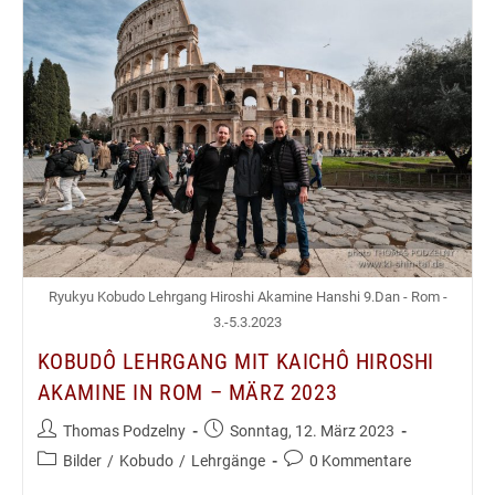
Ryukyu Kobudo Lehrgang Hiroshi Akamine Hanshi 9.Dan - Rom -
3.-5.3.2023
KOBUDÔ LEHRGANG MIT KAICHÔ HIROSHI
AKAMINE IN ROM – MÄRZ 2023
Beitrags-
Beitrag
Thomas Podzelny
Sonntag, 12. März 2023
Autor:
veröffentlicht:
Beitrags-
Beitrags-
Bilder
/
Kobudo
/
Lehrgänge
0 Kommentare
Kategorie:
Kommentare: