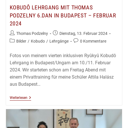
KOBUDÔ LEHRGANG MIT THOMAS
PODZELNY 6.DAN IN BUDAPEST – FEBRUAR
2024
Beitrags-
Beitrag
Thomas Podzelny
Dienstag, 13. Februar 2024
Autor:
veröffentlicht:
Beitrags-
Beitrags-
Bilder
/
Kobudo
/
Lehrgänge
0 Kommentare
Kategorie:
Kommentare:
Fotos von meinem vierten inklusiven Ryûkyû Kobudô
Lehrgang in Budapest/Ungarn am 10./11. Februar
2024. Wir starteten schon am Freitag Abend mit
einem Privattraining für meine Schüler Attila Halász
aus Budapest…
Kobudô
Weiterlesen
Lehrgang
Mit
Thomas
Podzelny
6.Dan
In