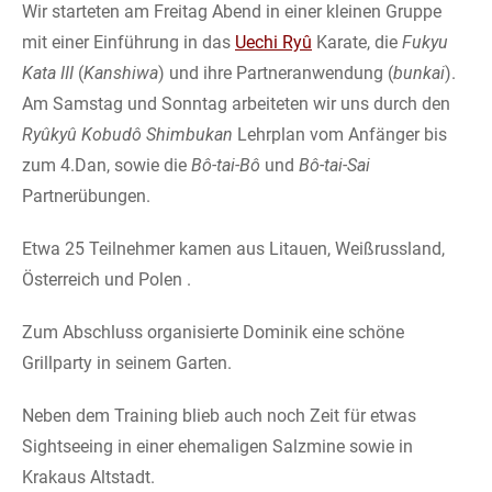
Wir starteten am Freitag Abend in einer kleinen Gruppe
mit einer Einführung in das
Uechi Ryû
Karate, die
Fukyu
Kata III
(
Kanshiwa
) und ihre Partneranwendung (
bunkai
).
Am Samstag und Sonntag arbeiteten wir uns durch den
Ryûkyû Kobudô Shimbukan
Lehrplan vom Anfänger bis
zum 4.Dan, sowie die
Bô-tai-Bô
und
Bô-tai-Sai
Partnerübungen.
Etwa 25 Teilnehmer kamen aus Litauen, Weißrussland,
Österreich und Polen .
Zum Abschluss organisierte Dominik eine schöne
Grillparty in seinem Garten.
Neben dem Training blieb auch noch Zeit für etwas
Sightseeing in einer ehemaligen Salzmine sowie in
Krakaus Altstadt.