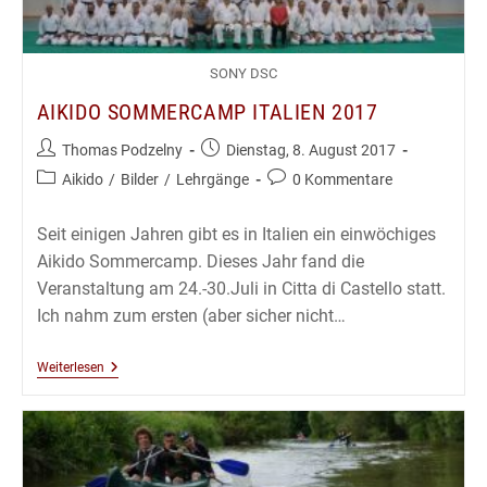
SONY DSC
AIKIDO SOMMERCAMP ITALIEN 2017
Beitrags-
Beitrag
Thomas Podzelny
Dienstag, 8. August 2017
Autor:
veröffentlicht:
Beitrags-
Beitrags-
Aikido
/
Bilder
/
Lehrgänge
0 Kommentare
Kategorie:
Kommentare:
Seit einigen Jahren gibt es in Italien ein einwöchiges
Aikido Sommercamp. Dieses Jahr fand die
Veranstaltung am 24.-30.Juli in Citta di Castello statt.
Ich nahm zum ersten (aber sicher nicht…
Aikido
Weiterlesen
Sommercamp
Italien
2017