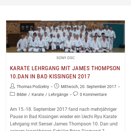
SONY DSC
KARATE LEHRGANG MIT JAMES THOMPSON
10.DAN IN BAD KISSINGEN 2017
Beitrags-
Beitrag
Thomas Podzelny
Mittwoch, 20. September 2017
Autor:
veröffentlicht:
Beitrags-
Beitrags-
Bilder
/
Karate
/
Lehrgänge
0 Kommentare
Kategorie:
Kommentare:
Am 15.-18. September 2017 fand nach mehrjähriger
Pause in Bad Kissingen wieder ein Uechi Ryu Karate
Lehrgang mit Sensei James Thompson 10. Dan und