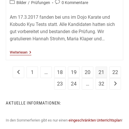
Autor:
veröffentlicht:
Beitrags-
Beitrags-
Bilder
/
Prüfungen
0 Kommentare
Kategorie:
Kommentare:
Am 17.3.2017 fanden bei uns im Dojo Karate und
Kobudo Kyu Tests statt. Alle Kandidaten hatten sich
gut vorbereitet und bestanden die Prüfung. Wir
gratulieren Hannah Strohm, Maria Klaper und…
Karate
Weiterlesen
Und
Kobudo
Kyu
Prüfungen
1
…
18
19
20
21
22
Zur vorherigen Seite
17.3.2017
23
24
…
32
Zur näch
AKTUELLE INFORMATIONEN:
In den Sommerferien gibt es nur einen
eingeschränkten Unterrichtsplan
!