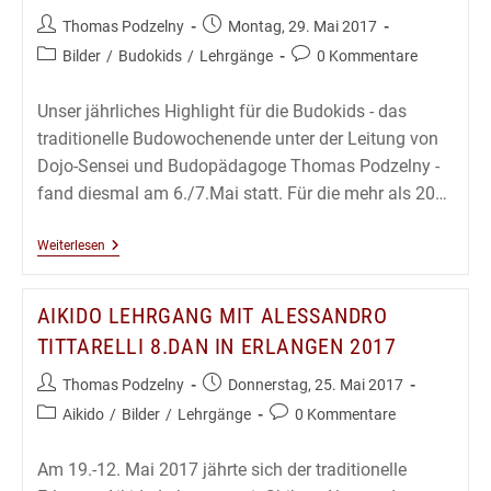
Beitrags-
Beitrag
Thomas Podzelny
Montag, 29. Mai 2017
Autor:
veröffentlicht:
Beitrags-
Beitrags-
Bilder
/
Budokids
/
Lehrgänge
0 Kommentare
Kategorie:
Kommentare:
Unser jährliches Highlight für die Budokids - das
traditionelle Budowochenende unter der Leitung von
Dojo-Sensei und Budopädagoge Thomas Podzelny -
fand diesmal am 6./7.Mai statt. Für die mehr als 20…
Budokids
Weiterlesen
Seminar
2017
–
AIKIDO LEHRGANG MIT ALESSANDRO
Bleib
Cool
TITTARELLI 8.DAN IN ERLANGEN 2017
Sag
Nein!
Beitrags-
Beitrag
Thomas Podzelny
Donnerstag, 25. Mai 2017
Autor:
veröffentlicht:
Beitrags-
Beitrags-
Aikido
/
Bilder
/
Lehrgänge
0 Kommentare
Kategorie:
Kommentare:
Am 19.-12. Mai 2017 jährte sich der traditionelle