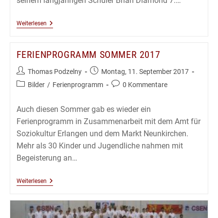
seinem langjährigen Schüler Brian Diamond 7.…
Karate
Weiterlesen
Lehrgang
Mit
James
FERIENPROGRAMM SOMMER 2017
Thompson
10.Dan
In
Beitrags-
Beitrag
Thomas Podzelny
Montag, 11. September 2017
Bad
Autor:
veröffentlicht:
Beitrags-
Beitrags-
Bilder
/
Ferienprogramm
0 Kommentare
Kissingen
2017
Kategorie:
Kommentare:
Auch diesen Sommer gab es wieder ein
Ferienprogramm in Zusammenarbeit mit dem Amt für
Soziokultur Erlangen und dem Markt Neunkirchen.
Mehr als 30 Kinder und Jugendliche nahmen mit
Begeisterung an…
Ferienprogramm
Weiterlesen
Sommer
2017