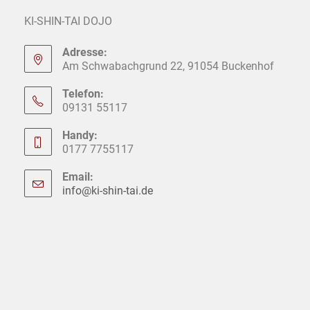
KI-SHIN-TAI DOJO
Adresse:
Am Schwabachgrund 22, 91054 Buckenhof
Telefon:
09131 55117
Handy:
0177 7755117
Email:
info@ki-shin-tai.de
Opens
in
your
application