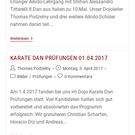
Erlanger Aikido-Lehrgang mit Shihan Alessandro
Tittarelli 8.Dan aus Italien zu 10.Mal. Unser Dojoleiter
Thomas Podzelny und drei weitere Aikido-Schüler
nahmen daran teil.…
Aikido
Weiterlesen
Lehrgang
Mit
Alessandro
KARATE DAN PRÜFUNGEN 01.04.2017
Tittarelli
8.Dan
In
Beitrags-
Beitrag
Thomas Podzelny
Montag, 3. April 2017
Erlangen
Autor:
veröffentlicht:
Beitrags-
Beitrags-
Bilder
/
Prüfungen
0 Kommentare
2017
Kategorie:
Kommentare:
Am 1.4.2017 fanden bei uns im Dojo Karate Dan
Prüfungen statt. Vier Kandidaten hatten sich gut
vorbereitet und absolvierten das Programm
erfolgreich. Wir gratulieren Christian Scharfen,
Horacio Diz und Andreas…