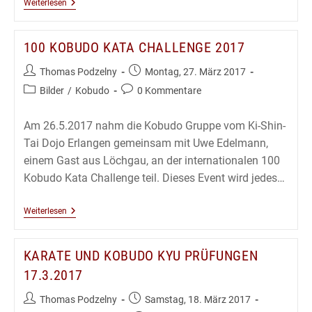
Karate
Weiterlesen
Dan
Prüfungen
01.04.2017
100 KOBUDO KATA CHALLENGE 2017
Beitrags-
Beitrag
Thomas Podzelny
Montag, 27. März 2017
Autor:
veröffentlicht:
Beitrags-
Beitrags-
Bilder
/
Kobudo
0 Kommentare
Kategorie:
Kommentare:
Am 26.5.2017 nahm die Kobudo Gruppe vom Ki-Shin-
Tai Dojo Erlangen gemeinsam mit Uwe Edelmann,
einem Gast aus Löchgau, an der internationalen 100
Kobudo Kata Challenge teil. Dieses Event wird jedes…
100
Weiterlesen
Kobudo
Kata
Challenge
KARATE UND KOBUDO KYU PRÜFUNGEN
2017
17.3.2017
Beitrags-
Beitrag
Thomas Podzelny
Samstag, 18. März 2017