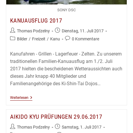
SONY DSC
KANUAUSFLUG 2017
Beitrags-
Beitrag
Thomas Podzelny
Dienstag, 11. Juli 2017
Autor:
veröffentlicht:
Beitrags-
Beitrags-
Bilder
/
Freizeit
/
Kanu
0 Kommentare
Kategorie:
Kommentare:
Kanufahren - Grillen - Lagerfeuer - Zelten. Zu unserem
traditionellen Familien-Kanuausflug am 1./2. Juli
2017 hielten die bescheidenen Wetteraussichten auch
dieses Jahr knapp 40 Mitglieder und
Familienangehörige des Ki-Shin-Tai Dojos…
Kanuausflug
Weiterlesen
2017
AIKIDO KYU PRÜFUNGEN 29.06.2017
Beitrags-
Beitrag
Thomas Podzelny
Samstag, 1. Juli 2017
Autor:
veröffentlicht: