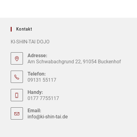
Kontakt
KI-SHIN-TAI DOJO
Adresse:
Am Schwabachgrund 22, 91054 Buckenhof
Telefon:
09131 55117
Handy:
0177 7755117
Email:
info@ki-shin-tai.de
Opens
in
your
application