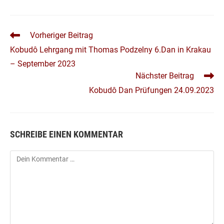
Fenster
Fenster
Fenster
Fenster
Fenster
Fenster
Fenster
Fenster
einem
einem
neuen
neuen
Fenster
Fenster
WEITERE
Vorheriger Beitrag
ARTIKEL
Kobudô Lehrgang mit Thomas Podzelny 6.Dan in Krakau
ANSEHEN
– September 2023
Nächster Beitrag
Kobudô Dan Prüfungen 24.09.2023
SCHREIBE EINEN KOMMENTAR
Kommentar