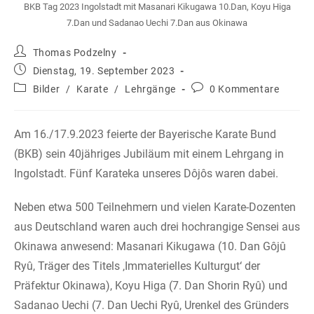
BKB Tag 2023 Ingolstadt mit Masanari Kikugawa 10.Dan, Koyu Higa
7.Dan und Sadanao Uechi 7.Dan aus Okinawa
Beitrags-
Thomas Podzelny
Autor:
Beitrag
Dienstag, 19. September 2023
veröffentlicht:
Beitrags-
Beitrags-
Bilder
/
Karate
/
Lehrgänge
0 Kommentare
Kategorie:
Kommentare:
Am 16./17.9.2023 feierte der Bayerische Karate Bund
(BKB) sein 40jähriges Jubiläum mit einem Lehrgang in
Ingolstadt. Fünf Karateka unseres Dôjôs waren dabei.
Neben etwa 500 Teilnehmern und vielen Karate-Dozenten
aus Deutschland waren auch drei hochrangige Sensei aus
Okinawa anwesend: Masanari Kikugawa (10. Dan Gôjû
Ryû, Träger des Titels ‚Immaterielles Kulturgut‘ der
Präfektur Okinawa), Koyu Higa (7. Dan Shorin Ryû) und
Sadanao Uechi (7. Dan Uechi Ryû, Urenkel des Gründers