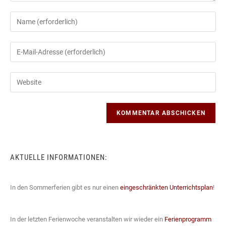
Gib
deinen
Namen
Gib
oder
deine
Benutzernamen
E-
Gib
zum
Mail-
deine
Kommentieren
Adresse
Website-
ein
zum
URL
Kommentieren
ein
ein
(optional)
AKTUELLE INFORMATIONEN:
In den Sommerferien gibt es nur einen
eingeschränkten Unterrichtsplan
!
In der letzten Ferienwoche veranstalten wir wieder ein
Ferienprogramm