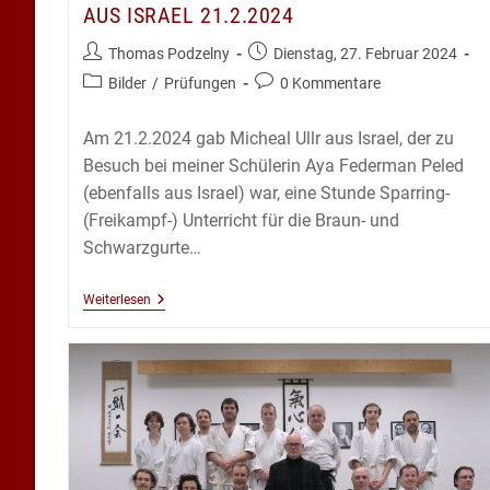
AUS ISRAEL 21.2.2024
Beitrags-
Beitrag
Thomas Podzelny
Dienstag, 27. Februar 2024
Autor:
veröffentlicht:
Beitrags-
Beitrags-
Bilder
/
Prüfungen
0 Kommentare
Kategorie:
Kommentare:
Am 21.2.2024 gab Micheal Ullr aus Israel, der zu
Besuch bei meiner Schülerin Aya Federman Peled
(ebenfalls aus Israel) war, eine Stunde Sparring-
(Freikampf-) Unterricht für die Braun- und
Schwarzgurte…
Sparring
Weiterlesen
Lehrgang
Mit
Micheal
Ullr
Aus
Israel
21.2.2024