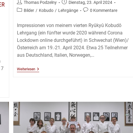
Beitrags-
Beitrag
Thomas Podzelny
Dienstag, 23. April 2024
ER
Autor:
veröffentlicht:
Beitrags-
Beitrags-
Bilder
/
Kobudo
/
Lehrgänge
0 Kommentare
Kategorie:
Kommentare:
Impressionen von meinem vierten Ryûkyû Kobudô
Lehrgang (ein fünfter wurde 2020 während Corona
Lockdown online durchgeführt) in Schwechat (Wien)/
Österreich am 19.-21. April 2024. Etwa 25 Teilnehmer
aus Deutschland, Italien, Norwegen,…
n
17
Kobudô
Weiterlesen
Lehrgang
Mit
Thomas
Podzelny
6.Dan
In
Wien
–
April
2024