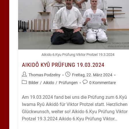
Aikido 6.Kyu Prüfung Viktor Protzel 19.3.2024
AIKIDÔ KYÛ PRÜFUNG 19.03.2024
Beitrags-
Beitrag
Thomas Podzelny
Freitag, 22. März 2024
Autor:
veröffentlicht:
Beitrags-
Beitrags-
Bilder
/
Aikido
/
Prüfungen
0 Kommentare
Kategorie:
Kommentare:
Am 19.03.2024 fand bei uns die Prüfung zum 6.Kyû
Iwama Ryû Aikidô für Viktor Protzel statt. Herzlichen
Glückwunsch, weiter so! Aikido 6.Kyu Prüfung Viktor
Protzel 19.3.2024 Aikido 6.Kyu Prüfung Viktor…