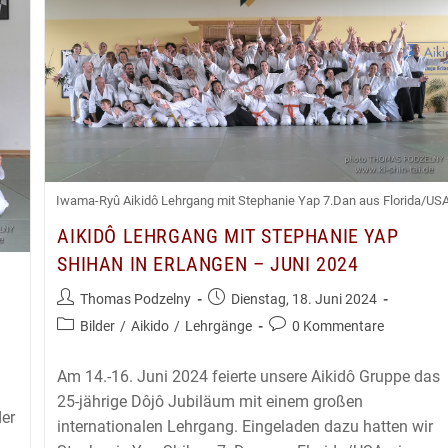
Iwama-Ryû Aikidô Lehrgang mit Stephanie Yap 7.Dan aus Florida/US
AIKIDÔ LEHRGANG MIT STEPHANIE YAP
SHIHAN IN ERLANGEN – JUNI 2024
Beitrags-
Beitrag
Thomas Podzelny
Dienstag, 18. Juni 2024
Autor:
veröffentlicht:
Beitrags-
Beitrags-
Bilder
/
Aikido
/
Lehrgänge
0 Kommentare
Kategorie:
Kommentare:
Am 14.-16. Juni 2024 feierte unsere Aikidô Gruppe das
25-jährige Dôjô Jubiläum mit einem großen
er
internationalen Lehrgang. Eingeladen dazu hatten wir