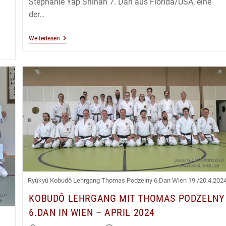
Stephanie Yap Shihan 7. Dan aus Florida/USA, eine
der…
Aikidô
Weiterlesen
Lehrgang
Mit
Stephanie
Yap
Shihan
In
Erlangen
–
Juni
2024
Ryûkyû Kobudô Lehrgang Thomas Podzelny 6.Dan Wien 19./20.4.202
KOBUDÔ LEHRGANG MIT THOMAS PODZELNY
6.DAN IN WIEN – APRIL 2024