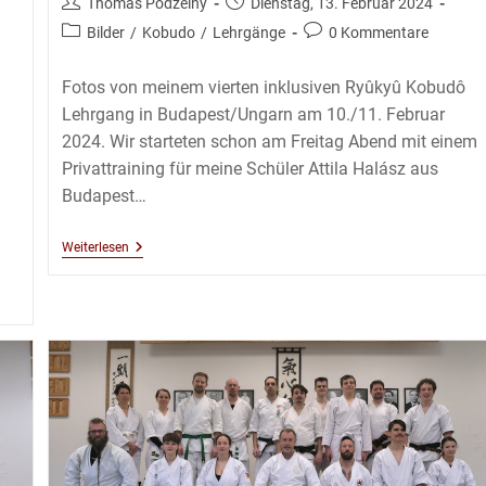
Beitrags-
Beitrag
Thomas Podzelny
Dienstag, 13. Februar 2024
Autor:
veröffentlicht:
Beitrags-
Beitrags-
Bilder
/
Kobudo
/
Lehrgänge
0 Kommentare
Kategorie:
Kommentare:
Fotos von meinem vierten inklusiven Ryûkyû Kobudô
Lehrgang in Budapest/Ungarn am 10./11. Februar
2024. Wir starteten schon am Freitag Abend mit einem
Privattraining für meine Schüler Attila Halász aus
Budapest…
Kobudô
Weiterlesen
Lehrgang
Mit
Thomas
Podzelny
6.Dan
In
Budapest
–
Februar
2024