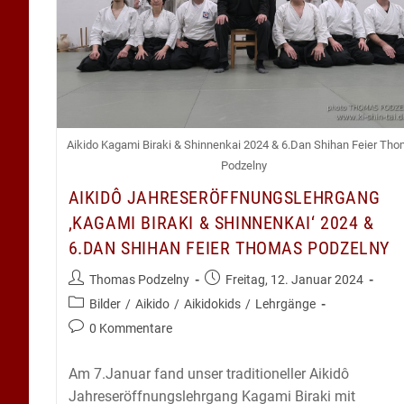
Aikido Kagami Biraki & Shinnenkai 2024 & 6.Dan Shihan Feier Th
Podzelny
AIKIDÔ JAHRESERÖFFNUNGSLEHRGANG
‚KAGAMI BIRAKI & SHINNENKAI‘ 2024 &
6.DAN SHIHAN FEIER THOMAS PODZELNY
Beitrags-
Beitrag
Thomas Podzelny
Freitag, 12. Januar 2024
Autor:
veröffentlicht:
Beitrags-
Bilder
/
Aikido
/
Aikidokids
/
Lehrgänge
Kategorie:
Beitrags-
0 Kommentare
Kommentare:
Am 7.Januar fand unser traditioneller Aikidô
Jahreseröffnungslehrgang Kagami Biraki mit