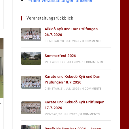
→alle Veranstaltungen ansehen
Veranstaltungsrückblick
Aikidô Kyû und Dan Prüfungen
26.7.2026
DIENSTAG, 28. JULI 2026
/
0 COMMENTS
Sommerfest 2026
MITTWOCH, 22. JULI 2026
/
0 COMMENTS
Karate und Kobudô Kyû und Dan
Prüfungen 18.7.2026
DIENSTAG, 21. JULI 2026
/
0 COMMENTS
Karate und Kobudô Kyû Prüfungen
4
17.7.2026
MONTAG, 20. JULI 2026
/
0 COMMENTS
Budôkids Seminar 2026 – Japan