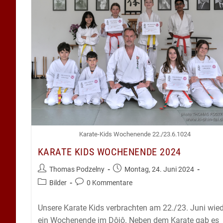
Karate-Kids Wochenende 22./23.6.1024
KARATE KIDS WOCHENENDE 2024
Beitrags-
Beitrag
Thomas Podzelny
Montag, 24. Juni 2024
Autor:
veröffentlicht:
Beitrags-
Beitrags-
Bilder
0 Kommentare
Kategorie:
Kommentare:
Unsere Karate Kids verbrachten am 22./23. Juni wied
ein Wochenende im Dôjô. Neben dem Karate gab es