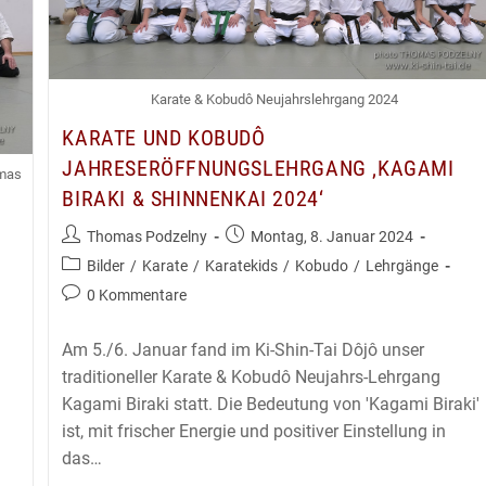
Karate & Kobudô Neujahrslehrgang 2024
KARATE UND KOBUDÔ
JAHRESERÖFFNUNGSLEHRGANG ‚KAGAMI
omas
BIRAKI & SHINNENKAI 2024‘
Beitrags-
Beitrag
Thomas Podzelny
Montag, 8. Januar 2024
Autor:
veröffentlicht:
Beitrags-
Bilder
/
Karate
/
Karatekids
/
Kobudo
/
Lehrgänge
Kategorie:
Beitrags-
0 Kommentare
Kommentare:
Am 5./6. Januar fand im Ki-Shin-Tai Dôjô unser
traditioneller Karate & Kobudô Neujahrs-Lehrgang
Kagami Biraki statt. Die Bedeutung von 'Kagami Biraki'
ist, mit frischer Energie und positiver Einstellung in
das…