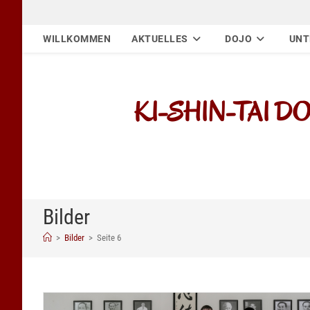
Zum
Inhalt
WILLKOMMEN
AKTUELLES
DOJO
UNT
springen
KI-SHIN-TAI DOJO
Bilder
>
Bilder
>
Seite 6