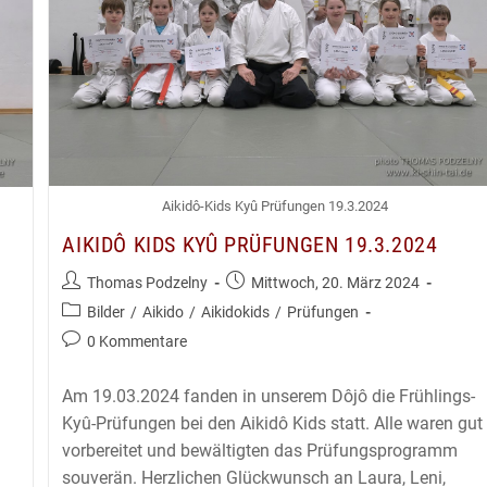
Aikidô-Kids Kyû Prüfungen 19.3.2024
AIKIDÔ KIDS KYÛ PRÜFUNGEN 19.3.2024
Beitrags-
Beitrag
Thomas Podzelny
Mittwoch, 20. März 2024
Autor:
veröffentlicht:
Beitrags-
Bilder
/
Aikido
/
Aikidokids
/
Prüfungen
Kategorie:
Beitrags-
0 Kommentare
Kommentare:
Am 19.03.2024 fanden in unserem Dôjô die Frühlings-
Kyû-Prüfungen bei den Aikidô Kids statt. Alle waren gut
vorbereitet und bewältigten das Prüfungsprogramm
souverän. Herzlichen Glückwunsch an Laura, Leni,