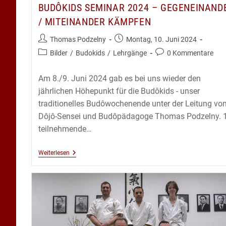
BUDÔKIDS SEMINAR 2024 – GEGENEINAND
/ MITEINANDER KÄMPFEN
Beitrags-
Beitrag
Thomas Podzelny
Montag, 10. Juni 2024
Autor:
veröffentlicht:
Beitrags-
Beitrags-
Bilder
/
Budokids
/
Lehrgänge
0 Kommentare
Kategorie:
Kommentare:
Am 8./9. Juni 2024 gab es bei uns wieder den
jährlichen Höhepunkt für die Budôkids - unser
traditionelles Budôwochenende unter der Leitung vo
Dôjô-Sensei und Budôpädagoge Thomas Podzelny. 
teilnehmende…
Budôkids
Weiterlesen
Seminar
2024
–
GEGENeinander
/
MITeinander
Kämpfen