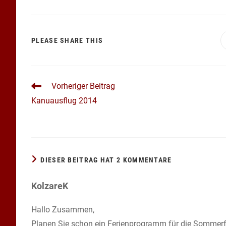
DIESEN
PLEASE SHARE THIS
INHALT
TEILEN
WEITERE
Vorheriger Beitrag
ARTIKEL
Kanuausflug 2014
ANSEHEN
DIESER BEITRAG HAT 2 KOMMENTARE
KolzareK
Hallo Zusammen,
Planen Sie schon ein Ferienprogramm für die Sommerfe