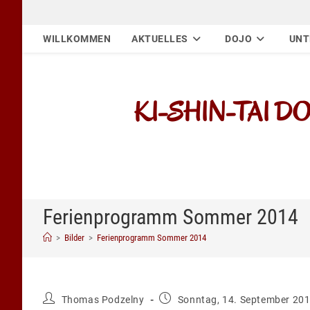
Zum
Inhalt
WILLKOMMEN
AKTUELLES
DOJO
UNT
springen
KI-SHIN-TAI DOJO
Ferienprogramm Sommer 2014
>
Bilder
>
Ferienprogramm Sommer 2014
Beitrags-
Beitrag
Thomas Podzelny
Sonntag, 14. September 20