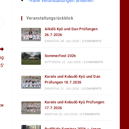
→alle Veranstaltungen ansehen
Veranstaltungsrückblick
ffnet
n
Aikidô Kyû und Dan Prüfungen
inem
26.7.2026
euen
enster
DIENSTAG, 28. JULI 2026
/
0 COMMENTS
Sommerfest 2026
ng
MITTWOCH, 22. JULI 2026
/
0 COMMENTS
5‘
Karate und Kobudô Kyû und Dan
Prüfungen 18.7.2026
DIENSTAG, 21. JULI 2026
/
0 COMMENTS
Karate und Kobudô Kyû Prüfungen
EN
17.7.2026
MONTAG, 20. JULI 2026
/
0 COMMENTS
Budôkids Seminar 2026 – Japan