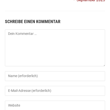
SCHREIBE EINEN KOMMENTAR
Kommentar
Gib
deinen
Namen
Gib
oder
deine
Benutzernamen
E-
Gib
zum
Mail-
deine