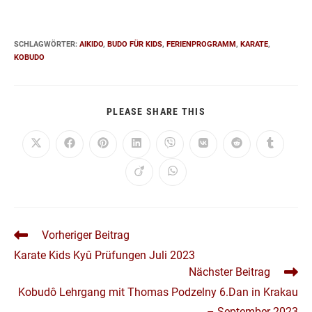
SCHLAGWÖRTER
:
AIKIDO
,
BUDO FÜR KIDS
,
FERIENPROGRAMM
,
KARATE
,
KOBUDO
DIESEN
PLEASE SHARE THIS
INHALT
TEILEN
Öffnet
Öffnet
Öffnet
Öffnet
Öffnet
Öffnet
Öffnet
Öffnet
in
in
in
in
in
in
in
in
einem
einem
einem
einem
einem
einem
einem
einem
Öffnet
Öffnet
neuen
neuen
neuen
neuen
neuen
neuen
neuen
neuen
in
in
Fenster
Fenster
Fenster
Fenster
Fenster
Fenster
Fenster
Fenster
einem
einem
neuen
neuen
Fenster
Fenster
WEITERE
Vorheriger Beitrag
ARTIKEL
Karate Kids Kyû Prüfungen Juli 2023
ANSEHEN
Nächster Beitrag
Kobudô Lehrgang mit Thomas Podzelny 6.Dan in Krakau
– September 2023