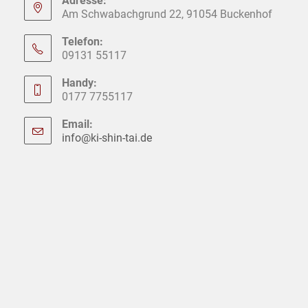
Adresse:
Am Schwabachgrund 22, 91054 Buckenhof
Telefon:
09131 55117
Handy:
0177 7755117
Email:
info@ki-shin-tai.de
Opens
in
your
application