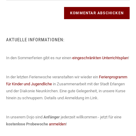
Kommentieren
Adresse
Website-
ein
zum
URL
Kommentieren
ein
ein
(optional)
AKTUELLE INFORMATIONEN:
In den Sommerferien gibt es nur einen
eingeschränkten Unterrichtsplan
!
In der letzten Ferienwoche veranstalten wir wieder ein
Ferienprogramm
für Kinder und Jugendliche
in Zusammenarbeit mit der Stadt Erlangen
und der Diakonie Neunkirchen. Eine gute Gelegenheit, in unsere Kurse
hinein zu schnuppern. Details und Anmeldung im Link.
In unserem Dojo sind
Anfänger
jederzeit willkommen - jetzt für eine
kostenlose Probewoche
anmelden
!