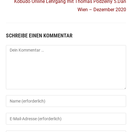
Kobudô Online Lehrgang mit Thomas Podzelny 5.Dan
Wien – Dezember 2020
SCHREIBE EINEN KOMMENTAR
Kommentar
Gib
deinen
Namen
Gib
oder
deine
Benutzernamen
E-