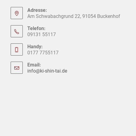
Adresse:
Am Schwabachgrund 22, 91054 Buckenhof
Telefon:
09131 55117
Handy:
0177 7755117
Email:
info@ki-shin-tai.de
Opens
in
your
application