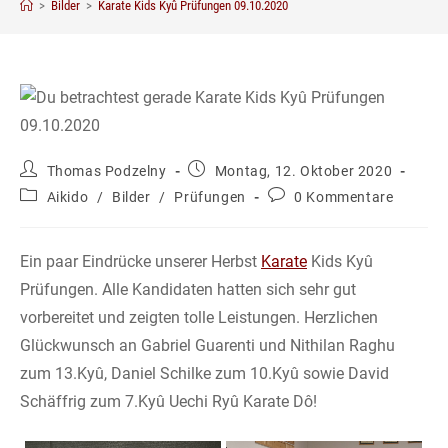
>
Bilder
>
Karate Kids Kyû Prüfungen 09.10.2020
Beitrags-
Beitrag
Thomas Podzelny
Montag, 12. Oktober 2020
Autor:
veröffentlicht:
Beitrags-
Beitrags-
Aikido
/
Bilder
/
Prüfungen
0 Kommentare
Kategorie:
Kommentare:
Ein paar Eindrücke unserer Herbst
Karate
Kids Kyû
Prüfungen. Alle Kandidaten hatten sich sehr gut
vorbereitet und zeigten tolle Leistungen. Herzlichen
Glückwunsch an Gabriel Guarenti und Nithilan Raghu
zum 13.Kyû, Daniel Schilke zum 10.Kyû sowie David
Schäffrig zum 7.Kyû Uechi Ryû Karate Dô!