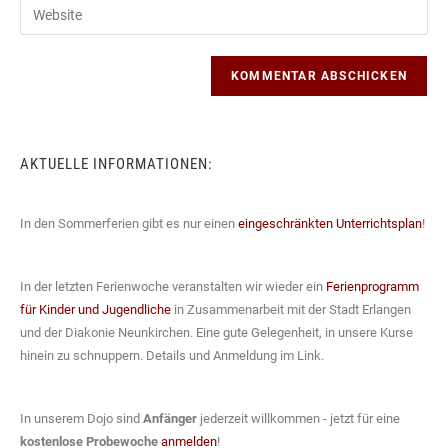
Gib
zum
Mail-
deine
Kommentieren
Adresse
Website-
ein
zum
URL
Kommentieren
ein
ein
(optional)
AKTUELLE INFORMATIONEN:
In den Sommerferien gibt es nur einen
eingeschränkten Unterrichtsplan
!
In der letzten Ferienwoche veranstalten wir wieder ein
Ferienprogramm
für Kinder und Jugendliche
in Zusammenarbeit mit der Stadt Erlangen
und der Diakonie Neunkirchen. Eine gute Gelegenheit, in unsere Kurse
hinein zu schnuppern. Details und Anmeldung im Link.
In unserem Dojo sind
Anfänger
jederzeit willkommen - jetzt für eine
kostenlose Probewoche
anmelden
!