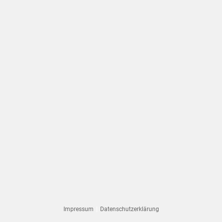
in
your
application
Impressum
Datenschutzerklärung