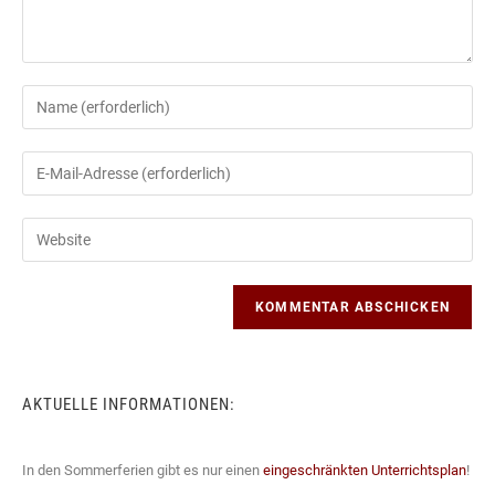
Gib
deinen
Namen
Gib
oder
deine
Benutzernamen
E-
Gib
zum
Mail-
deine
Kommentieren
Adresse
Website-
ein
zum
URL
Kommentieren
ein
ein
(optional)
AKTUELLE INFORMATIONEN:
In den Sommerferien gibt es nur einen
eingeschränkten Unterrichtsplan
!