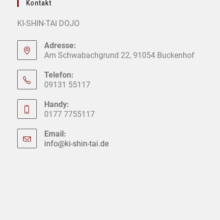
Kontakt
KI-SHIN-TAI DOJO
Adresse:
Am Schwabachgrund 22, 91054 Buckenhof
Telefon:
09131 55117
Handy:
0177 7755117
Email:
info@ki-shin-tai.de
Opens
in
your
application