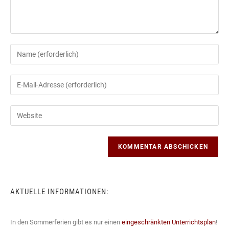
Gib
deinen
Namen
Gib
oder
deine
Benutzernamen
E-
Gib
zum
Mail-
deine
Kommentieren
Adresse
Website-
ein
zum
URL
Kommentieren
ein
ein
(optional)
AKTUELLE INFORMATIONEN:
In den Sommerferien gibt es nur einen
eingeschränkten Unterrichtsplan
!