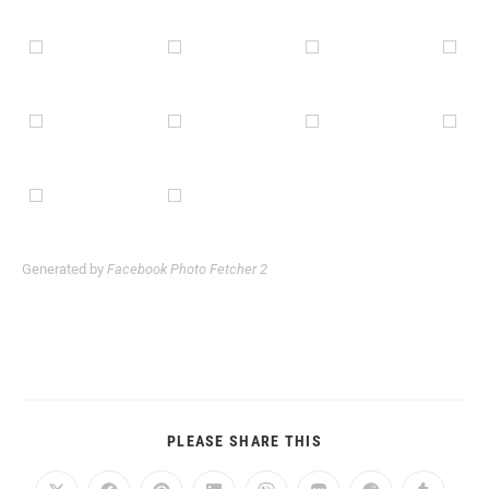
Generated by
Facebook Photo Fetcher 2
DIESEN
PLEASE SHARE THIS
INHALT
TEILEN