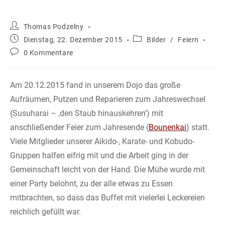
Beitrags-
Thomas Podzelny
Autor:
Beitrag
Beitrags-
Dienstag, 22. Dezember 2015
Bilder
/
Feiern
veröffentlicht:
Kategorie:
Beitrags-
0 Kommentare
Kommentare:
Am 20.12.2015 fand in unserem Dojo das große
Aufräumen, Putzen und Reparieren zum Jahreswechsel
(Susuharai – ‚den Staub hinauskehren‘) mit
anschließender Feier zum Jahresende (
Bounenkai
) statt.
Viele Mitglieder unserer Aikido-, Karate- und Kobudo-
Gruppen halfen eifrig mit und die Arbeit ging in der
Gemeinschaft leicht von der Hand. Die Mühe wurde mit
einer Party belohnt, zu der alle etwas zu Essen
mitbrachten, so dass das Buffet mit vielerlei Leckereien
reichlich gefüllt war.