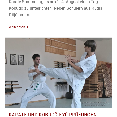
Karate Sommerlagers am 1.-4. August einen Tag
Kobudô zu unterrichten. Neben Schülern aus Rudis
Dôjô nahmen…
Kobudô
Weiterlesen
Lehrgang
Mit
Thomas
Podzelny
5.Dan
In
Wien
–
August
2019
KARATE UND KOBUDÔ KYÛ PRÜFUNGEN