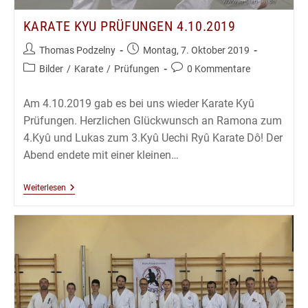
KARATE KYU PRÜFUNGEN 4.10.2019
Beitrags-
Beitrag
Thomas Podzelny
Montag, 7. Oktober 2019
Autor:
veröffentlicht:
Beitrags-
Beitrags-
Bilder
/
Karate
/
Prüfungen
0 Kommentare
Kategorie:
Kommentare:
Am 4.10.2019 gab es bei uns wieder Karate Kyû
Prüfungen. Herzlichen Glückwunsch an Ramona zum
4.Kyû und Lukas zum 3.Kyû Uechi Ryû Karate Dô! Der
Abend endete mit einer kleinen…
Karate
Weiterlesen
Kyu
Prüfungen
4.10.2019