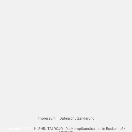
your
application
Impressum
Datenschutzerklärung
Copyright 2026 -
KI-SHIN-TAI DOJO - Die Kampfkunstschule in Buckenhof /