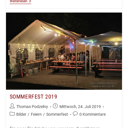
Aikidô
Weiterlesen
Kyû
Prüfungen
23.7.2019
SOMMERFEST 2019
Beitrags-
Beitrag
Thomas Podzelny
Mittwoch, 24. Juli 2019
Autor:
veröffentlicht:
Beitrags-
Beitrags-
Bilder
/
Feiern
/
Sommerfest
0 Kommentare
Kategorie:
Kommentare: