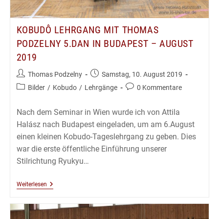
KOBUDÔ LEHRGANG MIT THOMAS
PODZELNY 5.DAN IN BUDAPEST – AUGUST
2019
Beitrags-
Beitrag
Thomas Podzelny
Samstag, 10. August 2019
Autor:
veröffentlicht:
Beitrags-
Beitrags-
Bilder
/
Kobudo
/
Lehrgänge
0 Kommentare
Kategorie:
Kommentare:
Nach dem Seminar in Wien wurde ich von Attila
Halász nach Budapest eingeladen, um am 6.August
einen kleinen Kobudo-Tageslehrgang zu geben. Dies
war die erste öffentliche Einführung unserer
Stilrichtung Ryukyu…
Kobudô
Weiterlesen
Lehrgang
Mit
Thomas
Podzelny