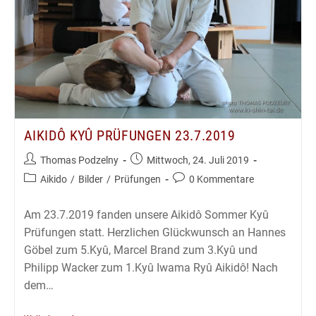
AIKIDÔ KYÛ PRÜFUNGEN 23.7.2019
Beitrags-
Beitrag
Thomas Podzelny
Mittwoch, 24. Juli 2019
Autor:
veröffentlicht:
Beitrags-
Beitrags-
Aikido
/
Bilder
/
Prüfungen
0 Kommentare
Kategorie:
Kommentare:
Am 23.7.2019 fanden unsere Aikidô Sommer Kyû
Prüfungen statt. Herzlichen Glückwunsch an Hannes
Göbel zum 5.Kyû, Marcel Brand zum 3.Kyû und
Philipp Wacker zum 1.Kyû Iwama Ryû Aikidô! Nach
dem…