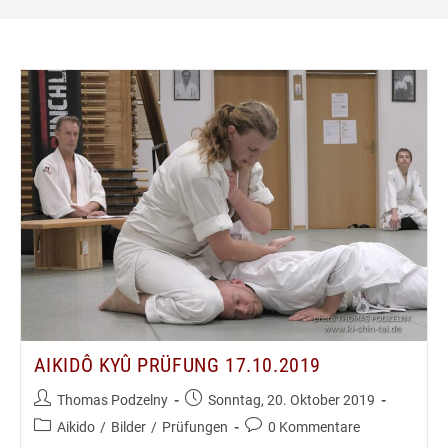
AIKIDÔ KYÛ PRÜFUNG 17.10.2019
Beitrags-
Beitrag
Thomas Podzelny
Sonntag, 20. Oktober 2019
Autor:
veröffentlicht:
Beitrags-
Beitrags-
Aikido
/
Bilder
/
Prüfungen
0 Kommentare
Kategorie:
Kommentare: