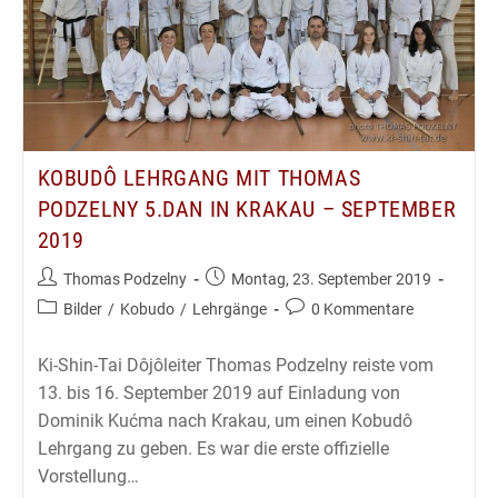
KOBUDÔ LEHRGANG MIT THOMAS
PODZELNY 5.DAN IN KRAKAU – SEPTEMBER
2019
Beitrags-
Beitrag
Thomas Podzelny
Montag, 23. September 2019
Autor:
veröffentlicht:
Beitrags-
Beitrags-
Bilder
/
Kobudo
/
Lehrgänge
0 Kommentare
Kategorie:
Kommentare:
Ki-Shin-Tai Dôjôleiter Thomas Podzelny reiste vom
13. bis 16. September 2019 auf Einladung von
Dominik Kućma nach Krakau, um einen Kobudô
Lehrgang zu geben. Es war die erste offizielle
Vorstellung…