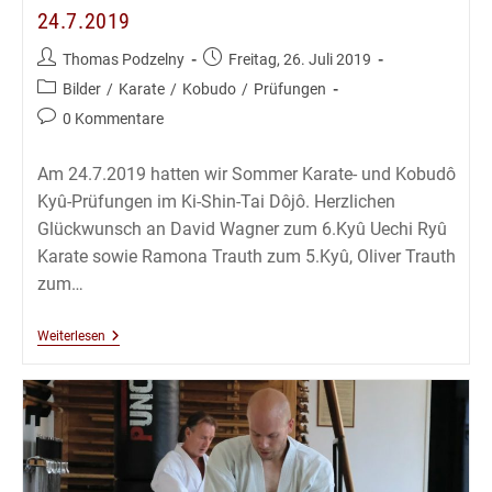
24.7.2019
Beitrags-
Beitrag
Thomas Podzelny
Freitag, 26. Juli 2019
Autor:
veröffentlicht:
Beitrags-
Bilder
/
Karate
/
Kobudo
/
Prüfungen
Kategorie:
Beitrags-
0 Kommentare
Kommentare:
Am 24.7.2019 hatten wir Sommer Karate- und Kobudô
Kyû-Prüfungen im Ki-Shin-Tai Dôjô. Herzlichen
Glückwunsch an David Wagner zum 6.Kyû Uechi Ryû
Karate sowie Ramona Trauth zum 5.Kyû, Oliver Trauth
zum…
Karate
Weiterlesen
Und
Kobudô
Kyû
Prüfungen
24.7.2019