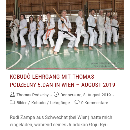
5.Dan
In
Budapest
–
August
2019
KOBUDÔ LEHRGANG MIT THOMAS
PODZELNY 5.DAN IN WIEN – AUGUST 2019
Beitrags-
Beitrag
Thomas Podzelny
Donnerstag, 8. August 2019
Autor:
veröffentlicht:
Beitrags-
Beitrags-
Bilder
/
Kobudo
/
Lehrgänge
0 Kommentare
Kategorie:
Kommentare:
Rudi Zampa aus Schwechat (bei Wien) hatte mich
eingeladen, während seines Jundokan Gôjû Ryû