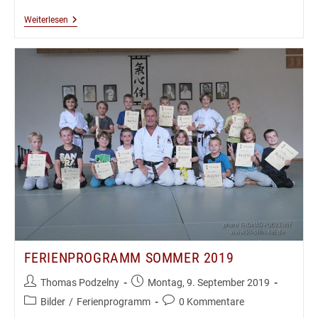
Kobudô
Weiterlesen
Lehrgang
Mit
Thomas
Podzelny
5.Dan
In
Krakau
–
September
2019
FERIENPROGRAMM SOMMER 2019
Beitrags-
Beitrag
Thomas Podzelny
Montag, 9. September 2019
Autor:
veröffentlicht:
Beitrags-
Beitrags-
Bilder
/
Ferienprogramm
0 Kommentare
Kategorie:
Kommentare: