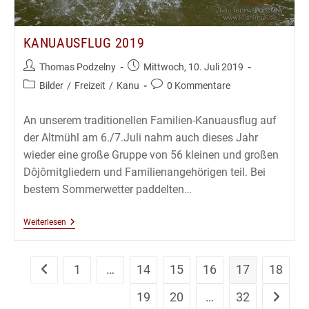
KANUAUSFLUG 2019
Beitrags-
Beitrag
Thomas Podzelny
Mittwoch, 10. Juli 2019
Autor:
veröffentlicht:
Beitrags-
Beitrags-
Bilder
/
Freizeit
/
Kanu
0 Kommentare
Kategorie:
Kommentare:
An unserem traditionellen Familien-Kanuausflug auf
der Altmühl am 6./7.Juli nahm auch dieses Jahr
wieder eine große Gruppe von 56 kleinen und großen
Dôjômitgliedern und Familienangehörigen teil. Bei
bestem Sommerwetter paddelten…
Kanuausflug
Weiterlesen
2019
1
…
14
15
16
17
18
Zur vorherigen Seite
19
20
…
32
Zur näch