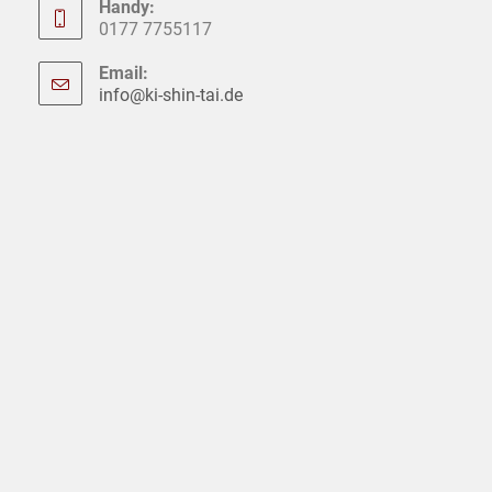
Handy:
0177 7755117
Email:
info@ki-shin-tai.de
Opens
in
your
application