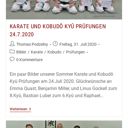
KARATE UND KOBUDÔ KYÛ PRÜFUNGEN
24.7.2020
Beitrags-
Beitrag
Thomas Podzelny
Freitag, 31. Juli 2020
Autor:
veröffentlicht:
Beitrags-
Bilder
/
Karate
/
Kobudo
/
Prüfungen
Kategorie:
Beitrags-
0 Kommentare
Kommentare:
Ein paar Bilder unserer Sommer Karate und Kobudô
Kyû Prüfungen am 24.Juli 2020. Glückwünsche an
Emma Quast, Benjamin Miller, und Linus Gockell zum
8.Kyû, Bastian Luber zum 6.Kyû und Raphael…
Karate
Weiterlesen
Und
Kobudô
Kyû
Prüfungen