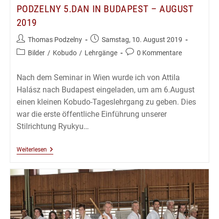
PODZELNY 5.DAN IN BUDAPEST – AUGUST
2019
Beitrags-
Beitrag
Thomas Podzelny
Samstag, 10. August 2019
Autor:
veröffentlicht:
Beitrags-
Beitrags-
Bilder
/
Kobudo
/
Lehrgänge
0 Kommentare
Kategorie:
Kommentare:
Nach dem Seminar in Wien wurde ich von Attila
Halász nach Budapest eingeladen, um am 6.August
einen kleinen Kobudo-Tageslehrgang zu geben. Dies
war die erste öffentliche Einführung unserer
Stilrichtung Ryukyu…
Kobudô
Weiterlesen
Lehrgang
Mit
Thomas
Podzelny
5.Dan
In
Budapest
–