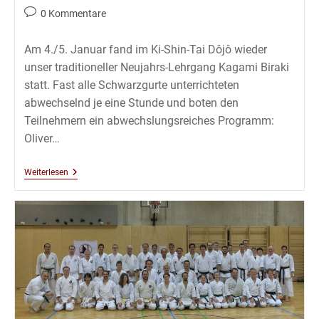
Kategorie:
Beitrags-
0 Kommentare
Kommentare:
Am 4./5. Januar fand im Ki-Shin-Tai Dôjô wieder
unser traditioneller Neujahrs-Lehrgang Kagami Biraki
statt. Fast alle Schwarzgurte unterrichteten
abwechselnd je eine Stunde und boten den
Teilnehmern ein abwechslungsreiches Programm:
Oliver…
Karate
Weiterlesen
Und
Kobudô
Jahreseröffnungslehrgang
‚Kagami
Biraki
&
Shinnenkai
2020‘