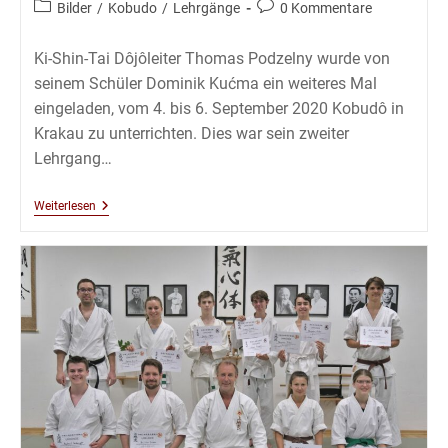
Beitrags-
Beitrags-
Bilder
/
Kobudo
/
Lehrgänge
0 Kommentare
Kategorie:
Kommentare:
Ki-Shin-Tai Dôjôleiter Thomas Podzelny wurde von
seinem Schüler Dominik Kućma ein weiteres Mal
eingeladen, vom 4. bis 6. September 2020 Kobudô in
Krakau zu unterrichten. Dies war sein zweiter
Lehrgang…
Kobudô
Weiterlesen
Lehrgang
Mit
Thomas
Podzelny
5.Dan
In
Krakau
–
September
2020