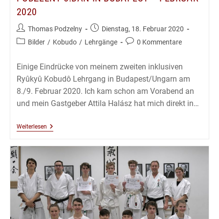
2020
Beitrags-
Beitrag
Thomas Podzelny
Dienstag, 18. Februar 2020
Autor:
veröffentlicht:
Beitrags-
Beitrags-
Bilder
/
Kobudo
/
Lehrgänge
0 Kommentare
Kategorie:
Kommentare:
Einige Eindrücke von meinem zweiten inklusiven
Ryûkyû Kobudô Lehrgang in Budapest/Ungarn am
8./9. Februar 2020. Ich kam schon am Vorabend an
und mein Gastgeber Attila Halász hat mich direkt in…
Kobudô
Weiterlesen
Lehrgang
Mit
Thomas
Podzelny
5.Dan
In
Budapest
–
Februar
2020