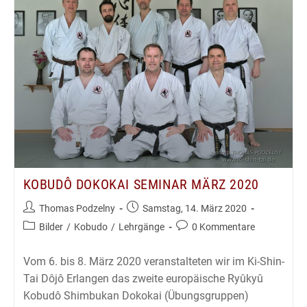
24.7.2020
KOBUDÔ DOKOKAI SEMINAR MÄRZ 2020
Beitrags-
Beitrag
Thomas Podzelny
Samstag, 14. März 2020
Autor:
veröffentlicht:
Beitrags-
Beitrags-
Bilder
/
Kobudo
/
Lehrgänge
0 Kommentare
Kategorie:
Kommentare:
Vom 6. bis 8. März 2020 veranstalteten wir im Ki-Shin-
Tai Dôjô Erlangen das zweite europäische Ryûkyû
Kobudô Shimbukan Dokokai (Übungsgruppen)