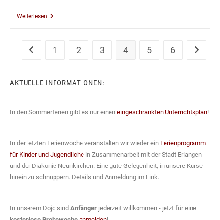
Kobudô
Weiterlesen
Lehrgang
Mit
Thomas
Podzelny
1
2
3
4
5
6
Zur vorherigen Seite
Zur näch
5.Dan
In
Wien
–
AKTUELLE INFORMATIONEN:
August
2019
In den Sommerferien gibt es nur einen
eingeschränkten Unterrichtsplan
!
In der letzten Ferienwoche veranstalten wir wieder ein
Ferienprogramm
für Kinder und Jugendliche
in Zusammenarbeit mit der Stadt Erlangen
und der Diakonie Neunkirchen. Eine gute Gelegenheit, in unsere Kurse
hinein zu schnuppern. Details und Anmeldung im Link.
In unserem Dojo sind
Anfänger
jederzeit willkommen - jetzt für eine
kostenlose Probewoche
anmelden
!