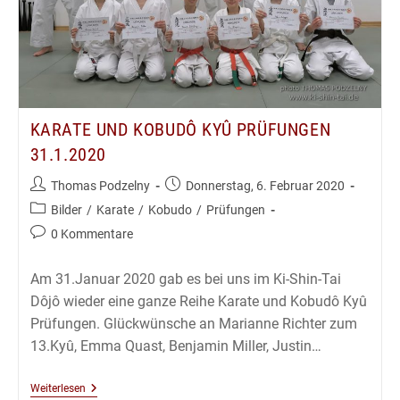
KARATE UND KOBUDÔ KYÛ PRÜFUNGEN
31.1.2020
Beitrags-
Beitrag
Thomas Podzelny
Donnerstag, 6. Februar 2020
Autor:
veröffentlicht:
Beitrags-
Bilder
/
Karate
/
Kobudo
/
Prüfungen
Kategorie:
Beitrags-
0 Kommentare
Kommentare:
Am 31.Januar 2020 gab es bei uns im Ki-Shin-Tai
Dôjô wieder eine ganze Reihe Karate und Kobudô Kyû
Prüfungen. Glückwünsche an Marianne Richter zum
13.Kyû, Emma Quast, Benjamin Miller, Justin…
Karate
Weiterlesen