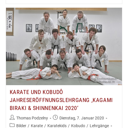
Und
Kobudô
Kyû
Prüfungen
31.1.2020
KARATE UND KOBUDÔ
JAHRESERÖFFNUNGSLEHRGANG ‚KAGAMI
BIRAKI & SHINNENKAI 2020‘
Beitrags-
Beitrag
Thomas Podzelny
Dienstag, 7. Januar 2020
Autor:
veröffentlicht:
Beitrags-
Bilder
/
Karate
/
Karatekids
/
Kobudo
/
Lehrgänge