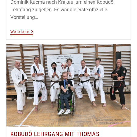
Dominik Kućma nach Krakau, um einen Kobudô
Lehrgang zu geben. Es war die erste offizielle
Vorstellung…
Kobudô
Weiterlesen
Lehrgang
Mit
Thomas
Podzelny
5.Dan
In
Krakau
–
September
2019
KOBUDÔ LEHRGANG MIT THOMAS