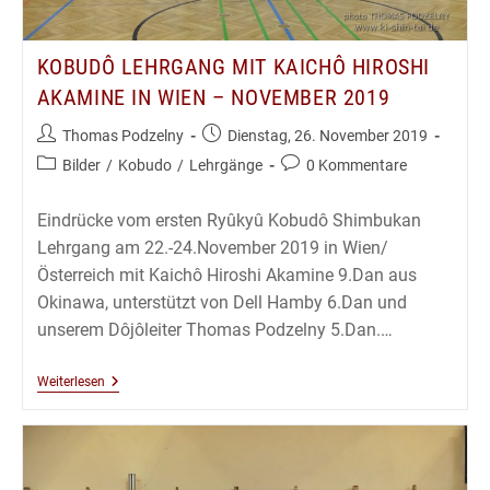
KOBUDÔ LEHRGANG MIT KAICHÔ HIROSHI
AKAMINE IN WIEN – NOVEMBER 2019
Beitrags-
Beitrag
Thomas Podzelny
Dienstag, 26. November 2019
Autor:
veröffentlicht:
Beitrags-
Beitrags-
Bilder
/
Kobudo
/
Lehrgänge
0 Kommentare
Kategorie:
Kommentare:
Eindrücke vom ersten Ryûkyû Kobudô Shimbukan
Lehrgang am 22.-24.November 2019 in Wien/
Österreich mit Kaichô Hiroshi Akamine 9.Dan aus
Okinawa, unterstützt von Dell Hamby 6.Dan und
unserem Dôjôleiter Thomas Podzelny 5.Dan.…
Kobudô
Weiterlesen
Lehrgang
Mit
Kaichô
Hiroshi
Akamine
In