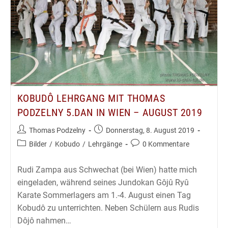
August
2019
KOBUDÔ LEHRGANG MIT THOMAS
PODZELNY 5.DAN IN WIEN – AUGUST 2019
Beitrags-
Beitrag
Thomas Podzelny
Donnerstag, 8. August 2019
Autor:
veröffentlicht:
Beitrags-
Beitrags-
Bilder
/
Kobudo
/
Lehrgänge
0 Kommentare
Kategorie:
Kommentare:
Rudi Zampa aus Schwechat (bei Wien) hatte mich
eingeladen, während seines Jundokan Gôjû Ryû
Karate Sommerlagers am 1.-4. August einen Tag
Kobudô zu unterrichten. Neben Schülern aus Rudis
Dôjô nahmen…