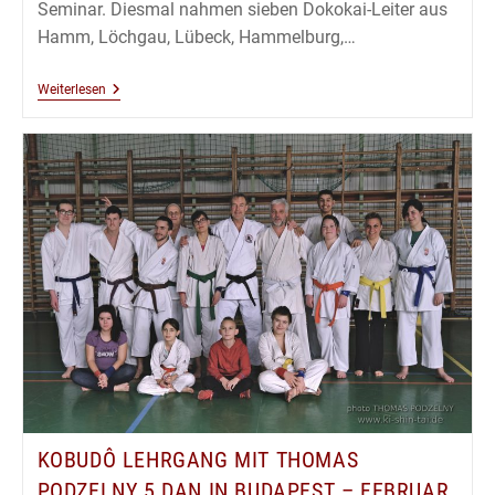
Seminar. Diesmal nahmen sieben Dokokai-Leiter aus
Hamm, Löchgau, Lübeck, Hammelburg,…
Kobudô
Weiterlesen
Dokokai
Seminar
März
2020
KOBUDÔ LEHRGANG MIT THOMAS
PODZELNY 5.DAN IN BUDAPEST – FEBRUAR