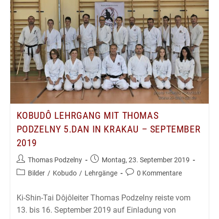
Wien
–
November
2019
KOBUDÔ LEHRGANG MIT THOMAS
PODZELNY 5.DAN IN KRAKAU – SEPTEMBER
2019
Beitrags-
Beitrag
Thomas Podzelny
Montag, 23. September 2019
Autor:
veröffentlicht:
Beitrags-
Beitrags-
Bilder
/
Kobudo
/
Lehrgänge
0 Kommentare
Kategorie:
Kommentare:
Ki-Shin-Tai Dôjôleiter Thomas Podzelny reiste vom
13. bis 16. September 2019 auf Einladung von