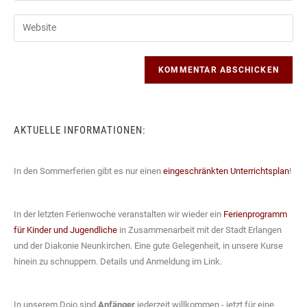
In den Sommerferien gibt es nur einen
eingeschränkten Unterrichtsplan
!
In der letzten Ferienwoche veranstalten wir wieder ein
Ferienprogramm
für Kinder und Jugendliche
in Zusammenarbeit mit der Stadt Erlangen
und der Diakonie Neunkirchen. Eine gute Gelegenheit, in unsere Kurse
hinein zu schnuppern. Details und Anmeldung im Link.
In unserem Dojo sind
Anfänger
jederzeit willkommen - jetzt für eine
kostenlose Probewoche
anmelden
!
Bevorstehende Termine:
Keine Veranstaltungen
→alle Veranstaltungen ansehen
Veranstaltungsrückblick