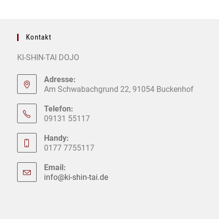
Telefon:
09131 55117
Handy:
0177 7755117
Email:
info@ki-shin-tai.de
Opens
in
your
application