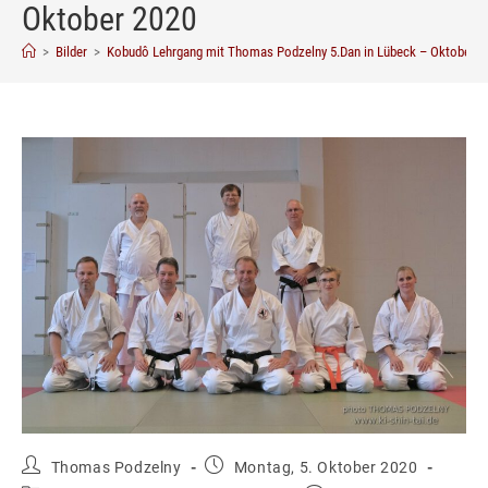
Oktober 2020
>
Bilder
>
Kobudô Lehrgang mit Thomas Podzelny 5.Dan in Lübeck – Oktober 2
Beitrags-
Beitrag
Thomas Podzelny
Montag, 5. Oktober 2020
Autor:
veröffentlicht:
Beitrags-
Beitrags-
Bilder
/
Kobudo
/
Lehrgänge
1 Kommentar
Kategorie:
Kommentare:
Ki-Shin-Tai Dôjô Leiter Thomas Podzelny wurde von
seinem Freund und Kobudô-Wegbegleiter Andreas Plöger
eingeladen, vom 25. bis 27. Oktober 2020 Ryûkyû Kobudô
in Lübeck und Pönitz zu unterrichten.
Dies war mein erster Lehrgang dort. Aufgrund von