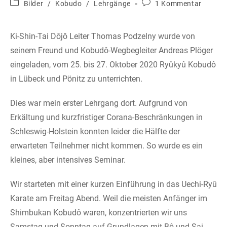
Erkältung und kurzfristiger Corana-Beschränkungen in
Schleswig-Holstein konnten leider die Hälfte der
erwarteten Teilnehmer nicht kommen. So wurde es ein
kleines, aber intensives Seminar.
Wir starteten mit einer kurzen Einführung in das Uechi-Ryû
Karate am Freitag Abend. Weil die meisten Anfänger im
Shimbukan Kobudô waren, konzentrierten wir uns
Samstag und Sonntag auf Grundlagen mit Bô und Sai
(Kihon, Kihon Kata) sowie Bô-tai-Bô Partnerübungen. Am
Sonntag Abend gab es dann noch ein kleines
Privattraining in Andreas‘ Hausdôjô.
Ganz herzlichen Dank an Andreas, seine Frau Melanie
und alle Teilnehmer für die Gastfreundschaft und ein sehr
schönes gemeinsames Wochenende.